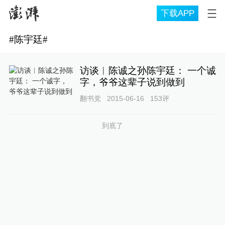
下载APP
#
陈宇廷
#
访谈︱陈诚之孙陈宇廷： 一个诚
字，爷爷这辈子说到做到
翻书党
2015-06-16
153
评
到底了