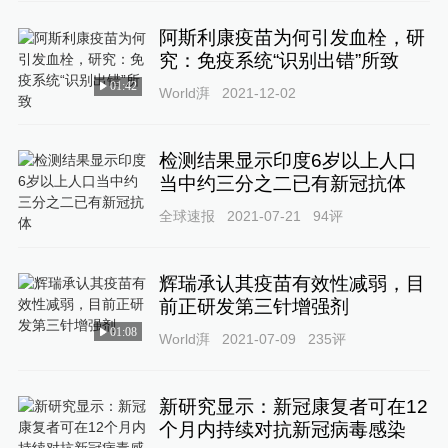
阿斯利康疫苗为何引发血栓，研
究：免疫系统“识别出错”所致
01:42
World湃
2021-12-02
检测结果显示印度6岁以上人口
当中约三分之二已有新冠抗体
全球速报
2021-07-21
94
评
辉瑞承认其疫苗有效性减弱，目
前正研发第三针增强剂
01:08
World湃
2021-07-09
235
评
新研究显示：新冠康复者可在12
个月内持续对抗新冠病毒感染