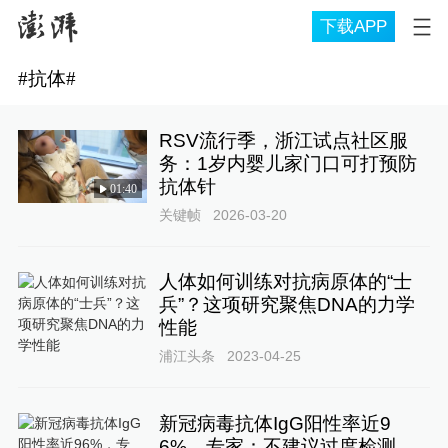
下载APP
#
抗体
#
RSV流行季，浙江试点社区服
务：1岁内婴儿家门口可打预防
抗体针
01:40
关键帧
2026-03-20
人体如何训练对抗病原体的“士
兵”？这项研究聚焦DNA的力学
性能
浦江头条
2023-04-25
新冠病毒抗体IgG阳性率近9
6%，专家：不建议过度检测