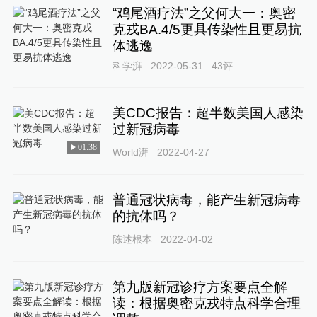
“鸡尾酒疗法”之父何大一：奥密
克戎BA.4/5更具传染性且更易抗
体逃逸
科学湃
2022-05-31
43
评
美CDC报告：超半数美国人感染
过新冠病毒
01:38
World湃
2022-04-27
普通冠状病毒，能产生新冠病毒
的抗体吗？
陈述根本
2022-04-02
第九版新冠诊疗方案要点全解
读：根据奥密克戎特点科学合理