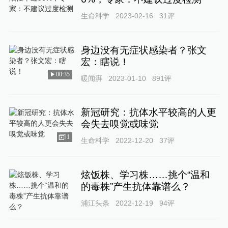
生命科学
2023-02-16
31
评
身边没有无症状感染者？张文
宏：瞎说！
00:35
暖闻湃
2023-01-10
891
评
新冠研究：抗体水平较高的人更
会失去嗅觉或味觉
1
生命科学
2022-12-20
37
评
炫饭株、学习株……挑个“温和
的毒株”产生抗体靠谱么？
浦江头条
2022-12-19
94
评