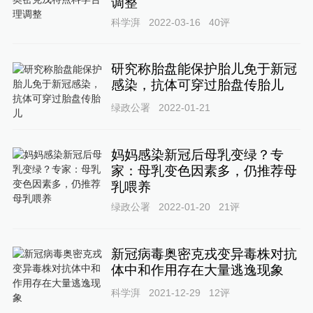
调整
科学湃
2022-03-16
40
评
研究称胎盘能保护胎儿免于新冠
感染，抗体可穿过胎盘传胎儿
绿政公署
2022-01-21
妈妈感染新冠后母乳变绿？专
家：母乳变色因素多，仍推荐母
乳喂养
绿政公署
2022-01-20
21
评
新冠病毒奥密克戎变异毒株对抗
体中和作用存在大量逃逸现象
科学湃
2021-12-29
12
评