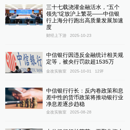
三十七载浇灌金融活水，“五个
领先”绽放沪上繁花——中信银
行上海分行跑出高质量发展加速
度
财经上下游
2025-10-23
中信银行因违反金融统计相关规
定等，被央行罚款超1535万
金改实验室
2025-10-01
12
评
中信银行行长：反内卷政策和息
差中性的货币政策将推动银行业
净息差逐步趋稳
金改实验室
2025-08-28