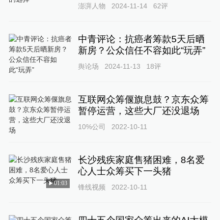
澎湃人物
2024-11-14
62
评
中青评论：抗癌者筹款5天后晒
新房？公众信任不容如此“玩弄”
舆论场
2024-11-13
18
评
互联网众筹偃旗息鼓？京东众筹
暂停运营，这些大厂还没退场
10%公司
2022-10-11
长沙残疾家庭售猪困难，8名爱
心人士众筹买下一头猪
01:03
锋线视频
2022-10-11