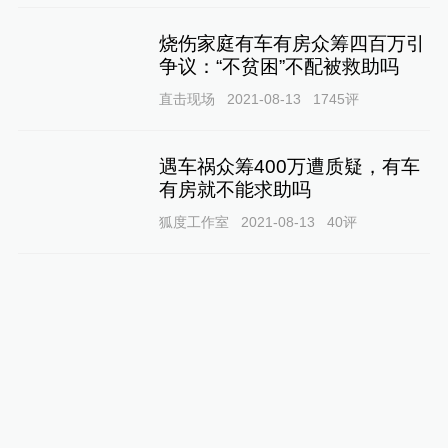
烧伤家庭有车有房众筹四百万引
争议：“不贫困”不配被救助吗
直击现场
2021-08-13
1745
评
遇车祸众筹400万遭质疑，有车
有房就不能求助吗
狐度工作室
2021-08-13
40
评
医保在疫情下崩溃：印度民众众
筹自救治新冠，高薪工程师也称
绝望
全球速报
2021-07-29
21
评
得了大病，救命的钱从哪来？｜