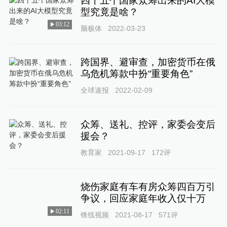
四十五个国家众筹出来的AI大模
型究竟是啥？
03:12
脑极体
2022-03-23
跨国界、避审查，加密货币在俄
乌危机筹款中扮“重要角色”
全球速报
2022-02-09
众筹、送礼、控评，家委会变后
援会？
教育家
2021-09-17
172
评
烧伤家庭有车有房众筹四百万引
争议，回应家庭年收入仅十万
02:11
锋线视频
2021-08-17
571
评