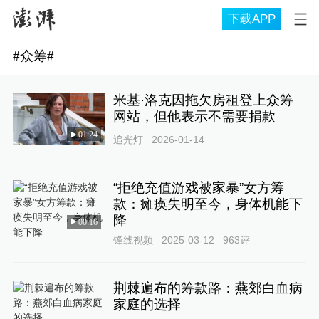
下载APP
#
众筹
#
米基·洛克因拖欠房租登上众筹
网站，但他表示不需要捐款
01:24
追光灯
2026-01-14
“拒绝充值游戏被家暴”女方筹
款：瘫痪失明至今，身体机能下
降
00:16
锋线视频
2025-03-12
963
评
荆棘遍布的筹款路：燕郊白血病
家庭的选择