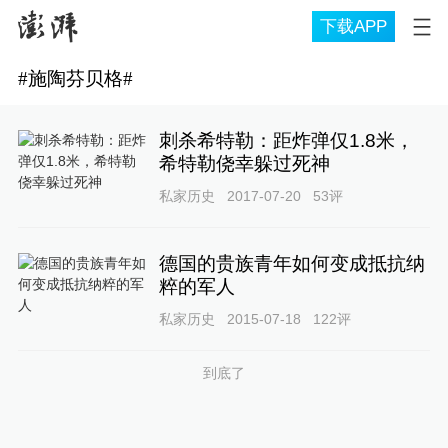
下载APP
#
施陶芬贝格
#
刺杀希特勒：距炸弹仅1.8米，
希特勒侥幸躲过死神
私家历史
2017-07-20
53
评
德国的贵族青年如何变成抵抗纳
粹的军人
私家历史
2015-07-18
122
评
到底了