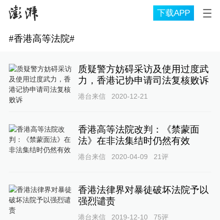
下载APP
#
香港高等法院
#
质疑警方妨碍采访及使用过度武
力，香港记协申请司法复核败诉
港台来信
2020-12-21
香港高等法院改判：《禁蒙面
法》在非法集结时仍然有效
港台来信
2020-04-09
21
评
香港法律界对暴徒破坏法院予以
强烈谴责
港台来信
2019-12-10
75
评