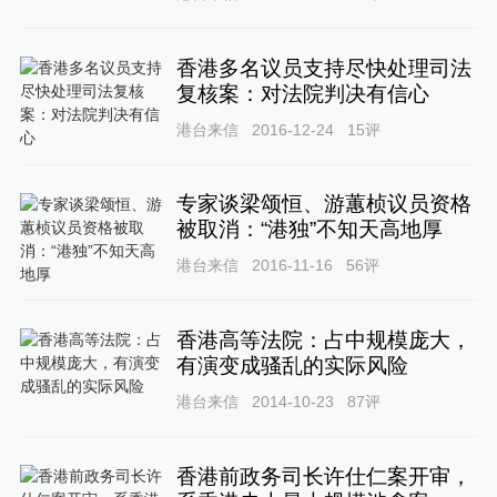
香港多名议员支持尽快处理司法
复核案：对法院判决有信心
港台来信
2016-12-24
15
评
专家谈梁颂恒、游蕙桢议员资格
被取消：“港独”不知天高地厚
港台来信
2016-11-16
56
评
香港高等法院：占中规模庞大，
有演变成骚乱的实际风险
港台来信
2014-10-23
87
评
香港前政务司长许仕仁案开审，