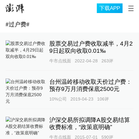
下载APP
#
过户费
#
股票交易过户费收取减半，4月2
9日起双向收取0.01‰
牛市点线面
2022-04-28
263
评
台州温岭移动收取天价过户费：
预存9万月消费保底2500元
10%公司
2019-04-23
106
评
沪深交易所拟调降A股交易结算
收费标准，“政策底明确”
牛市点线面
2015-07-01
590
评