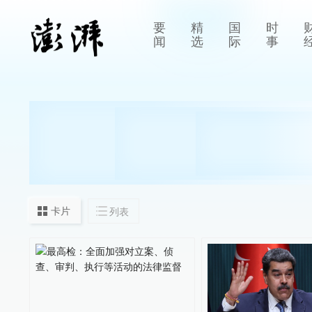
要
精
国
时
闻
选
际
事
卡片
列表