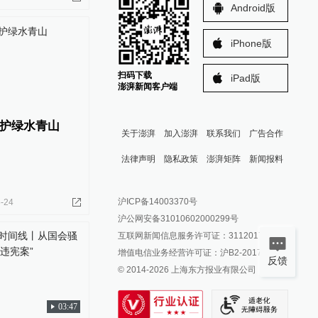
Android版
iPhone版
扫码下载
iPad版
澎湃新闻客户端
护绿水青山
关于澎湃
加入澎湃
联系我们
广告合作
法律声明
隐私政策
澎湃矩阵
新闻报料
报料热线: 021-962866
澎湃新闻微博
沪ICP备14003370号
-24
报料邮箱: news@thepaper.cn
澎湃新闻公众号
沪公网安备31010602000299号
澎湃新闻抖音号
互联网新闻信息服务许可证：31120170006
派生万物开放平台
增值电信业务经营许可证：沪B2-2017116
反馈
© 2014-
2026
上海东方报业有限公司
IP SHANGHAI
SIXTH TONE
03:47