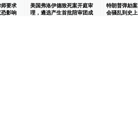
律师要求
美国弗洛伊德致死案开庭审
特朗普弹劾案
议恐影响
理，遴选产生首批陪审团成
会骚乱到史上
员
案”
World湃
2021-03-10
World湃
2021-02
01:30
00:43
来最大规
菲律宾总统杜特尔特：凭什
策划参与委内
55人涉案
么让一群愚蠢白人审判我
名美国雇佣兵
World湃
2020-12-31
全球速报
2020-08