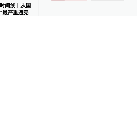
时间线丨从国
“最严重违宪
-09
瑞拉政变的两
获刑20年
-09
25