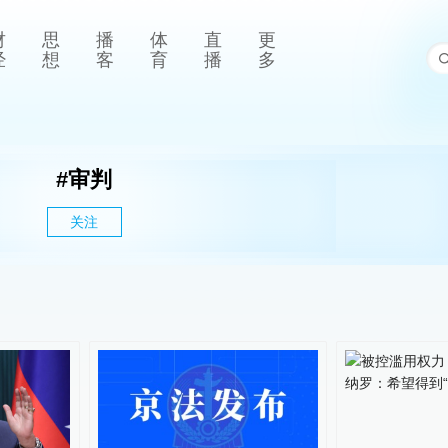
财
思
播
体
直
更
经
想
客
育
播
多
#
审判
关注