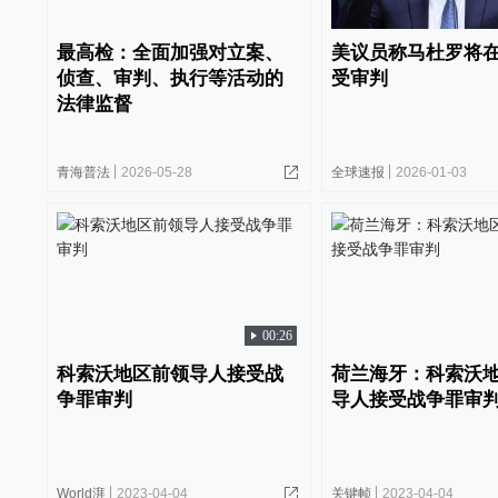
最高检：全面加强对立案、
美议员称马杜罗将
侦查、审判、执行等活动的
受审判
法律监督
青海普法
2026-05-28
全球速报
2026-01-03
00:26
科索沃地区前领导人接受战
荷兰海牙：科索沃
争罪审判
导人接受战争罪审
World湃
2023-04-04
关键帧
2023-04-04