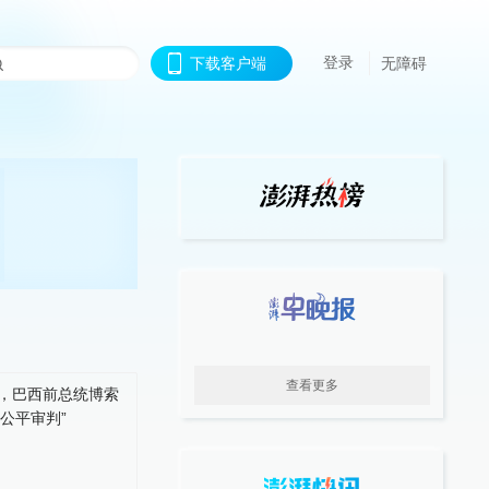
登录
下载客户端
无障碍
查看更多