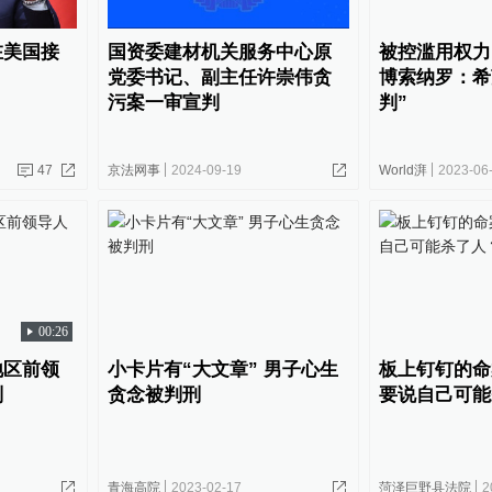
在美国接
国资委建材机关服务中心原
被控滥用权力
党委书记、副主任许崇伟贪
博索纳罗：希
污案一审宣判
判”
47
京法网事
2024-09-19
World湃
2023-06
00:26
地区前领
小卡片有“大文章” 男子心生
板上钉钉的命
判
贪念被判刑
要说自己可能
青海高院
2023-02-17
菏泽巨野县法院
2