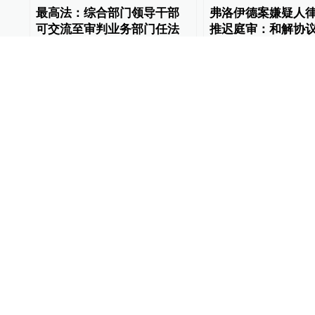
最高法：综合部门领导干部
弗洛伊德案嫌疑人
可交流至审判业务部门任法
推迟庭审：和解协
律职务
审判公正
法治中国
2021-11-25
World湃
2021-03-16
02:29
美媒：特朗普弹劾案定罪可
法媒：意大利30年
能性小但审判意义重大
模黑手党案开审，3
World湃
2021-02-09
World湃
2021-01-15