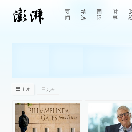
要
精
国
时
闻
选
际
事
卡片
列表