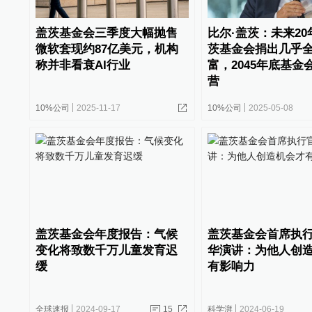
盖茨基金会三季度大幅抛售
比尔·盖茨：未来2
微软套现约87亿美元，机构
茨基金会捐出几乎
称并非看衰AI行业
富，2045年底基金
营
10%公司
2025-11-17
10%公司
2025-05-08
盖茨基金会年度报告：气候
盖茨基金会首席执
变化将致数千万儿童发育迟
华演讲：为他人创
缓
有影响力
全球速报
2024-09-17
15
科学湃
2024-06-19