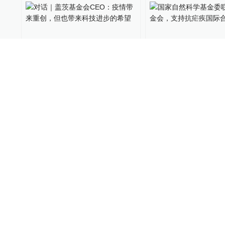
对话｜盖茨基金会CEO：疫
国家自然科学基金
情带来重创，但也带来科技
茨基金会，支持抗
进步的希望
合作研究
全球速报
2022-01-27
科学湃
2021-12-27
“试用期”两年！离婚后盖茨
盖茨夫妇宣布离婚