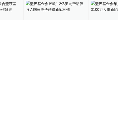
委联合盖
盖茨基金会拨款1.2亿美元帮
盖茨基金会年
疟疾国际
助低收入国家更快获得新冠
让3100万人
药物
困
全球速报
2021-10-20
全球速报
2021-09
01:48
，财产分
梅琳达谈与盖茨初识：能感
盖茨夫妇结束