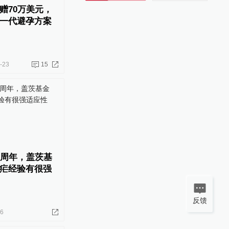
赠70万美元，
新一代避孕方案
-23
15
0周年，盖茨基
疟经验有很强
反馈
26