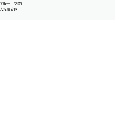
度报告：疫情
重新陷入极端贫
-14
00:37
27年婚姻，离