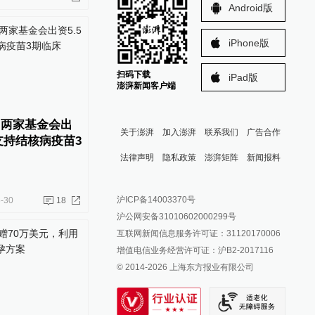
Android版
iPhone版
扫码下载
iPad版
澎湃新闻客户端
，两家基金会出
关于澎湃
加入澎湃
联系我们
广告合作
支持结核病疫苗3
法律声明
隐私政策
澎湃矩阵
新闻报料
报料热线: 021-962866
澎湃新闻微博
沪ICP备14003370号
-30
18
报料邮箱: news@thepaper.cn
澎湃新闻公众号
沪公网安备31010602000299号
澎湃新闻抖音号
互联网新闻信息服务许可证：31120170006
派生万物开放平台
增值电信业务经营许可证：沪B2-2017116
© 2014-
2026
上海东方报业有限公司
IP SHANGHAI
SIXTH TONE