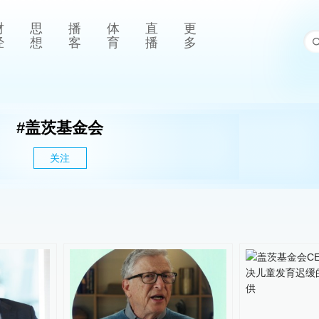
财
思
播
体
直
更
经
想
客
育
播
多
#
盖茨基金会
关注