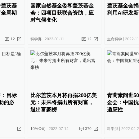
手盖茨基
国家自然基金委和盖茨基金
盖茨基金会捐
苗全周期
会：四项目获联合资助，应
利用AI研发
对气候变化
12
科学湃
2023-01-11
12
生命科学
2022-11
告：目标
比尔盖茨本月将再捐200亿美
青蒿素问世5
助的必
元：未来将捐出所有财富，
金会：中国抗
退出富豪榜
适应性
10%公司
2022-07-14
370
科学湃
2022-04-