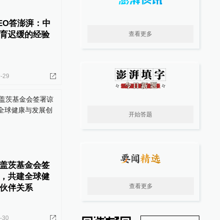
EO答澎湃：中
育迟缓的经验
查看更多
-29
开始答题
盖茨基金会签
，共建全球健
查看更多
伙伴关系
-30