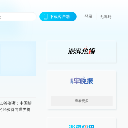
登录
下载客户端
无障碍
查看更多