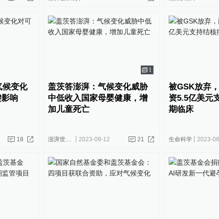
1
气候变化
盖茨答澎湃：气候变化威胁
被GSK放弃
键影响
中低收入国家母婴健康，增
资5.5亿美元
加儿童死亡
期临床
18
澎湃世界观
2023-09-12
21
生命科学
2023-06