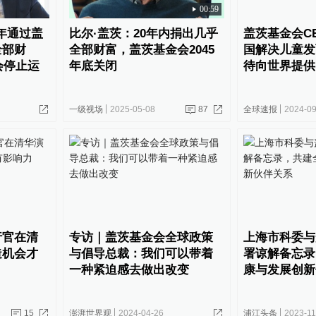
00:59
0年通过盖
比尔·盖茨：20年内捐出几乎
盖茨基金会C
全部财
全部财富，盖茨基金会2045
国解决儿童发
会停止运
年底关闭
待向世界提供
一级视场
2025-05-08
87
全球速报
2024-09
行官在清
专访｜盖茨基金会全球政策
上海市科委与
造机会才
与倡导总裁：我们可以带着
署谅解备忘录
一种紧迫感去做出改变
康与发展创新
15
澎湃世界观
2024-04-26
浦江头条
2023-11