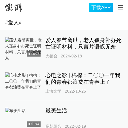
下载APP
#
爱人
#
爱人春节离世，老人孤身补办死
亡证明材料，只言片语叹无奈
00:25
大都会
2024-02-18
心电之影 | 棉棉：二〇〇一年我
们的青春都浪费在青春上了
上海文学
2022-10-25
最美生活
01:44
高朝组合
2022-02-19