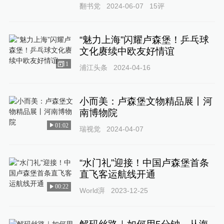
翻书党
2024-06-07
15
评
“魅力上海”闪耀卢森堡！乒乓球
文化赓续中欧友好情谊
1
浦江头条
2024-04-16
小而美：卢森堡文物精品展丨河
南博物院
01:02
瑞视觉
2024-04-07
“水门礼”迎接！中国卢森堡首条
直飞客运航线开通
00:22
World湃
2023-12-25