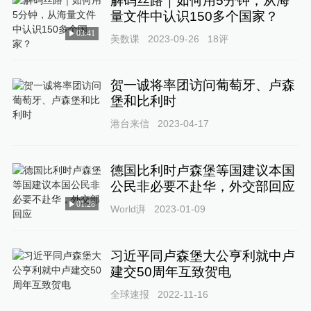
解码丝路｜如何用5分钟，从海
量文件中认识150多个国家？
03:41
美数课
2023-09-26
18
评
贺一诚将率团访问葡萄牙、卢森
堡和比利时
港台来信
2023-04-17
德国比利时卢森堡等国建议本国
公民非必要不赴华，外交部回应
01:28
World湃
2023-01-09
习近平同卢森堡大公亨利就中卢
建交50周年互致贺电
全球速报
2022-11-16