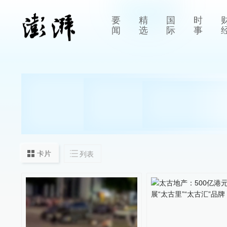
要
精
国
时
闻
选
际
事
卡片
列表