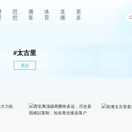
财
思
播
体
直
更
经
想
客
育
播
多
#
太古里
关注