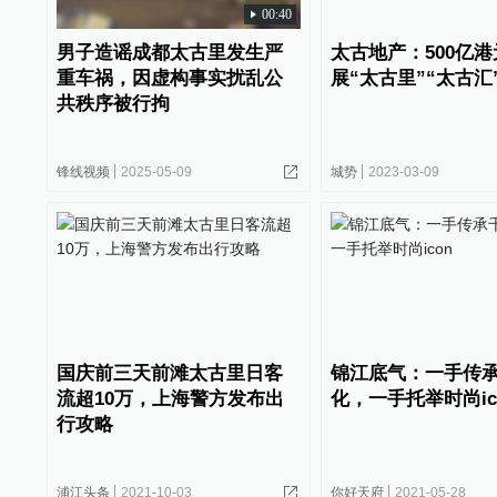
00:40
男子造谣成都太古里发生严
太古地产：500亿
重车祸，因虚构事实扰乱公
展“太古里”“太古汇
共秩序被行拘
锋线视频
2025-05-09
城势
2023-03-09
国庆前三天前滩太古里日客
锦江底气：一手传
流超10万，上海警方发布出
化，一手托举时尚ic
行攻略
浦江头条
2021-10-03
你好天府
2021-05-28