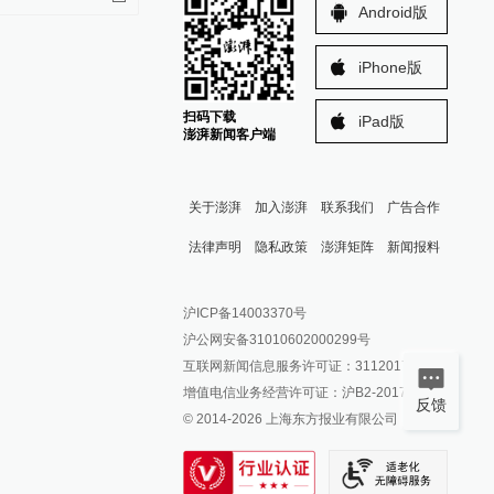
Android版
iPhone版
扫码下载
iPad版
澎湃新闻客户端
关于澎湃
加入澎湃
联系我们
广告合作
法律声明
隐私政策
澎湃矩阵
新闻报料
报料热线: 021-962866
澎湃新闻微博
沪ICP备14003370号
报料邮箱: news@thepaper.cn
澎湃新闻公众号
沪公网安备31010602000299号
澎湃新闻抖音号
互联网新闻信息服务许可证：31120170006
派生万物开放平台
增值电信业务经营许可证：沪B2-2017116
反馈
© 2014-
2026
上海东方报业有限公司
IP SHANGHAI
SIXTH TONE