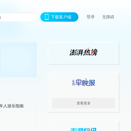
登录
下载客户端
无障碍
查看更多