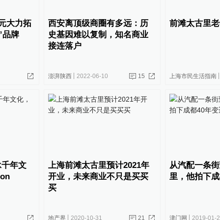
港元大力拓
西安离顶级商圈有多远：历
前滩太古里老
”品牌
史基因难以复制，知名商业
接连落户
澎湃陕西
2022-06-10
15
上海市民生活指南
承千年文
上海前滩太古里预计2021年
从汽配一条街
on
开业，未来商业不只是买买
里，他拍下成
买
地产界
2020-10-31
21
津门网
2019-01-