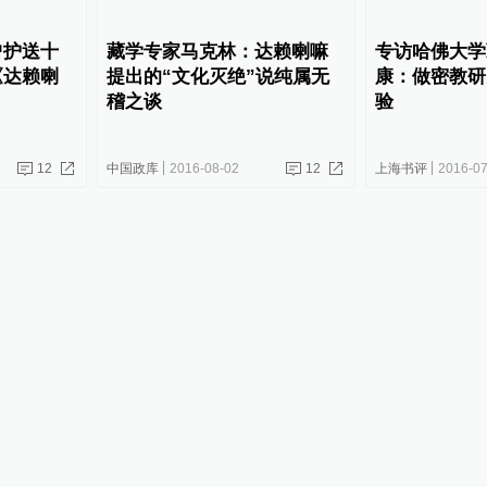
曾护送十
藏学专家马克林：达赖喇嘛
专访哈佛大学
《达赖喇
提出的“文化灭绝”说纯属无
康：做密教研
稽之谈
验
12
中国政库
2016-08-02
12
上海书评
2016-07