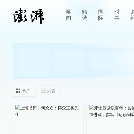
要
精
国
时
闻
选
际
事
卡片
列表