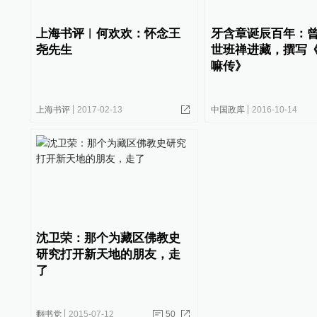
上海书评︱何欢欢：怀念王
牙含章诞辰百年：
尧先生
世班禅进藏，撰写
嘛传》
上海书评
2017-02-13
中国政库
2016-10-14
沈卫荣：那个为藏区佛教史
研究打开新天地的朋友，走
了
翻书党
2015-07-12
50