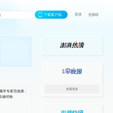
登录
下载客户端
无障碍
查看更多