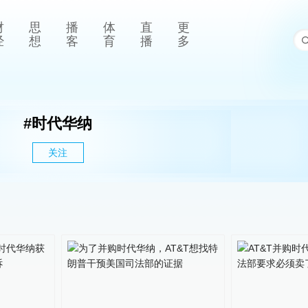
财
思
播
体
直
更
经
想
客
育
播
多
#
时代华纳
关注