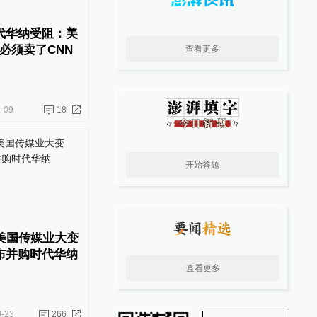
时代华纳受阻：美
必须卖了CNN
查看更多
-09
18
开始答题
！美国传媒业大变
宣布并购时代华纳
查看更多
0-23
266