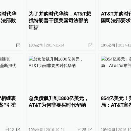
T购时代华
为了并购时代华纳，AT&T想
AT&T并购
司法部败
找特朗普干预美国司法部的
国司法部要求
证据
10%公司
2017-11-14
10%公司
2017-11
营相继表
总负债飙升到1800亿美元，
854亿美元
案”引垄
AT&T为何非要买时代华纳
局：AT&T
12
10%公司
2016-10-24
25
10%公司
2016-1