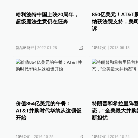
哈利波特中国上映20周年，
850亿美元！AT&
超级魔法生意仍在狂奔
纳获法院支持，美
诉
新品略财经
2022-01-28
10%公司
2018-06-13
价值854亿美元的午餐：
特朗普和希拉里阵
AT&T并购时代华纳从这顿饭
态，“全美最大并购
开始
断担忧
10%公司
2016-10-25
10%公司
2016-10-24