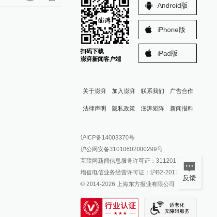
Android版
iPhone版
扫码下载
iPad版
澎湃新闻客户端
关于澎湃
加入澎湃
联系我们
广告合作
法律声明
隐私政策
澎湃矩阵
新闻报料
报料热线: 021-962866
澎湃新闻微博
沪ICP备14003370号
报料邮箱: news@thepaper.cn
澎湃新闻公众号
沪公网安备31010602000299号
澎湃新闻抖音号
互联网新闻信息服务许可证：31120170006
派生万物开放平台
增值电信业务经营许可证：沪B2-2017116
反馈
© 2014-
2026
上海东方报业有限公司
IP SHANGHAI
SIXTH TONE