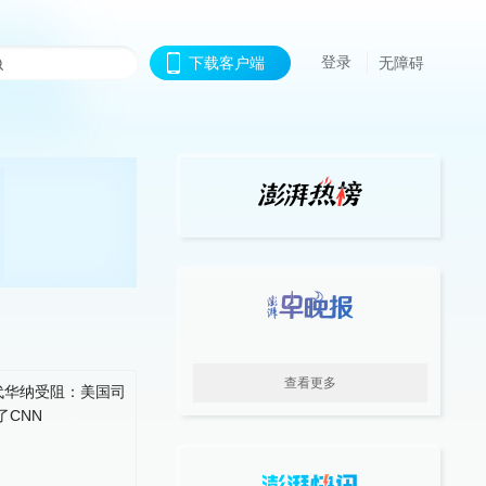
登录
下载客户端
无障碍
查看更多