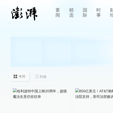
要
精
国
时
闻
选
际
事
卡片
列表