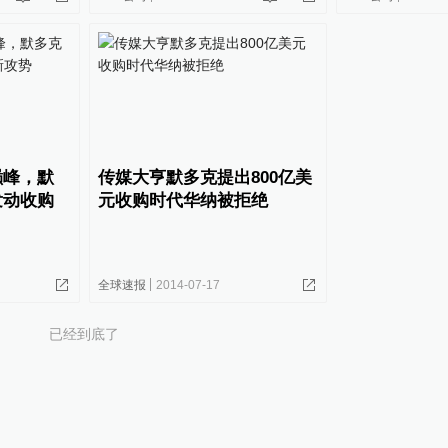
巅峰，默
传媒大亨默多克提出800亿美
发动收购
元收购时代华纳被拒绝
全球速报
2014-07-17
已经到底了