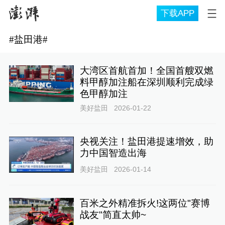
下载APP
#
盐田港
#
大湾区首航首加！全国首艘双燃
料甲醇加注船在深圳顺利完成绿
色甲醇加注
美好盐田
2026-01-22
央视关注！盐田港提速增效，助
力中国智造出海
美好盐田
2026-01-14
百米之外精准拆火!这两位"赛博
战友"简直太帅~