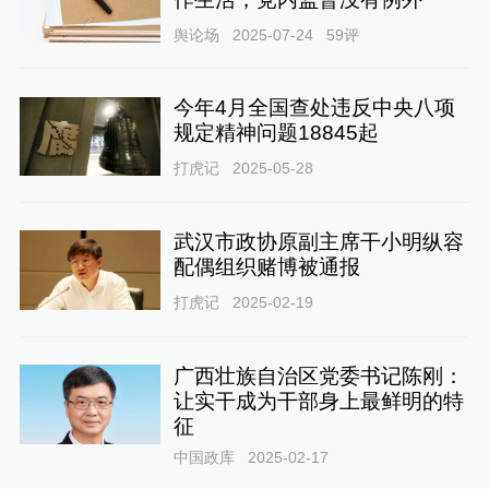
舆论场
2025-07-24
59
评
今年4月全国查处违反中央八项
规定精神问题18845起
打虎记
2025-05-28
武汉市政协原副主席干小明纵容
配偶组织赌博被通报
打虎记
2025-02-19
广西壮族自治区党委书记陈刚：
让实干成为干部身上最鲜明的特
征
中国政库
2025-02-17