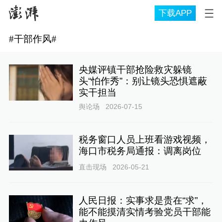
下载APP
#
干部作风
#
央媒评镇干部抢险救灾躲镜
头“怕作秀”：别让镜头恐惧遮蔽
实干担当
舆论场
2026-07-15
税务窗口人员上班看游戏视频，
海口市税务局通报：调离岗位
直击现场
2026-05-21
人民日报：实事求是贵在“求”，
能不能摸清实情考验党员干部能