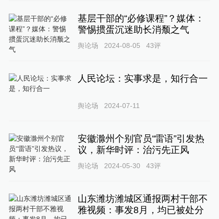
基层干部的“必修课程”？媒体：
警惕掼蛋沉迷助长消颓之气
舆论场
2024-08-05
43
评
人民论坛：实事求是，知行合一
舆论场
2024-07-11
安徽滁州个别官员“雷语”引发热
议，新华时评：治污先正风
舆论场
2024-05-30
43
评
山东潍坊潍城区通报两村干部不
雅视频：事发8月，均已被处分