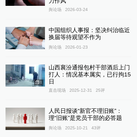
力作风
舆论场
2026-03-24
中国组织人事报：坚决纠治临近
换届等待观望不作为
舆论场
2026-01-23
山西襄汾通报包村干部酒后上门
打人：情况基本属实，已行拘15
日
1
直击现场
2025-12-31
25
评
人民日报谈“新官不理旧账”：
理“旧账”是党员干部的必答题
舆论场
2025-10-21
43
评