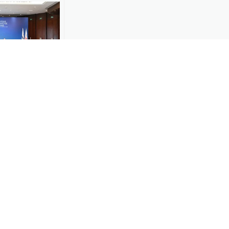
备工作进展汇
-30
片展亮相长春