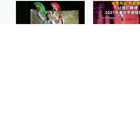
慕了！亲临现场的人是真正
2027长春大冬会绽
赢家！
长春文旅
2026-03-07
悠游吉林
2026-02-19
长春大冬会赛事志愿者招募
冰雪记忆，一饱眼