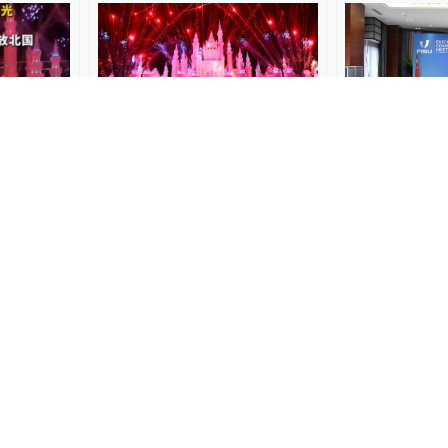
放北国
国际大体联主席雷诺·艾德：
长春大冬会筹
相信长春大冬会能成为最精
报会议召开
彩的赛事
悠游吉林
2026-02-01
长春文旅
2026-01
福！历届
长春喊你凑热闹沾喜气啦，
历届大冬会图