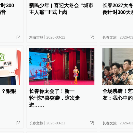
时300
新民少年 | 喜迎大冬会 “城市
长春2027大
强音
主人翁”正式上岗
倒计时300
悠游吉林
2026-03-22
长春文旅
2026-03
出？狠狠
长春你太会了！新一
全场沸腾！艺
轮“惊”喜突袭，这次走
友：我心中的
进……
长春文旅
2026-03-21
长春文旅
2026-03