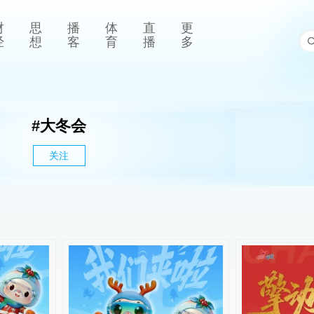
财
思
播
体
直
更
经
想
客
育
播
多
#
大冬会
关注