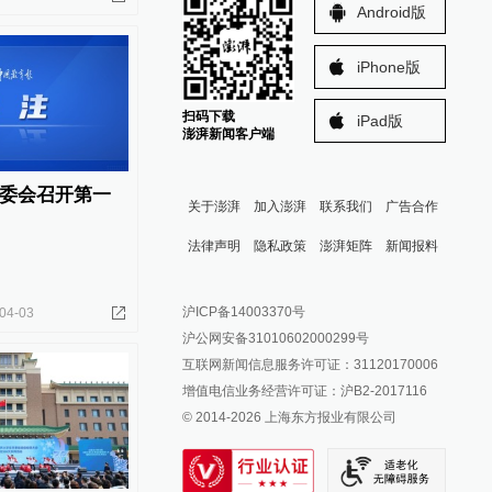
Android版
iPhone版
扫码下载
iPad版
澎湃新闻客户端
委会召开第一
关于澎湃
加入澎湃
联系我们
广告合作
法律声明
隐私政策
澎湃矩阵
新闻报料
报料热线: 021-962866
澎湃新闻微博
沪ICP备14003370号
04-03
报料邮箱: news@thepaper.cn
澎湃新闻公众号
沪公网安备31010602000299号
澎湃新闻抖音号
互联网新闻信息服务许可证：31120170006
派生万物开放平台
增值电信业务经营许可证：沪B2-2017116
© 2014-
2026
上海东方报业有限公司
IP SHANGHAI
SIXTH TONE