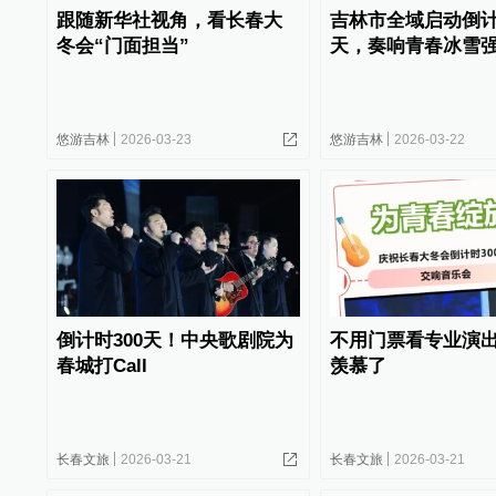
跟随新华社视角，看长春大
吉林市全域启动倒计
冬会“门面担当”
天，奏响青春冰雪
悠游吉林
2026-03-23
悠游吉林
2026-03-22
倒计时300天！中央歌剧院为
不用门票看专业演
春城打Call
羡慕了
长春文旅
2026-03-21
长春文旅
2026-03-21