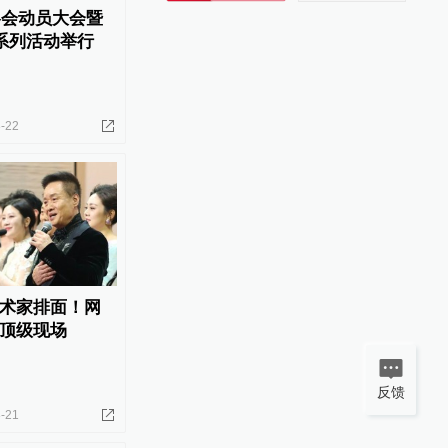
冬会动员大会暨
天系列活动举行
-22
术家排面！网
顶级现场
反馈
-21