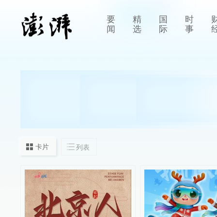
要
精
国
时
闻
选
际
事
卡片
列表