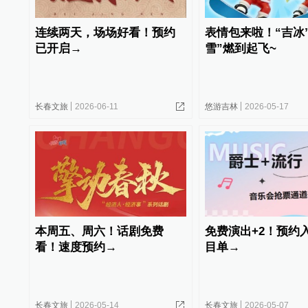
连续两天，场场好看！预约
表情包来啦！“吉冰
已开启→
雪”燃到起飞~
长春文旅
2026-06-11
悠游吉林
2026-05-17
本周五、周六！话剧免费
免费演出+2！预约
看！速度预约→
目单→
长春文旅
2026-05-14
长春文旅
2026-05-07