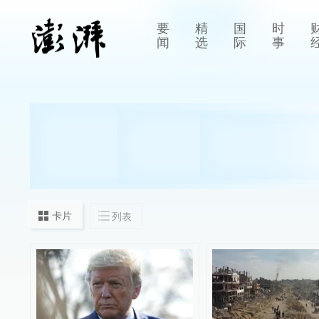
要
精
国
时
闻
选
际
事
卡片
列表