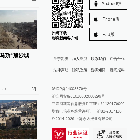
Android版
iPhone版
扫码下载
iPad版
澎湃新闻客户端
马斯“加沙城
关于澎湃
加入澎湃
联系我们
广告合作
法律声明
隐私政策
澎湃矩阵
新闻报料
报料热线: 021-962866
澎湃新闻微博
沪ICP备14003370号
-29
报料邮箱: news@thepaper.cn
澎湃新闻公众号
沪公网安备31010602000299号
澎湃新闻抖音号
互联网新闻信息服务许可证：31120170006
派生万物开放平台
增值电信业务经营许可证：沪B2-2017116
© 2014-
2026
上海东方报业有限公司
IP SHANGHAI
SIXTH TONE