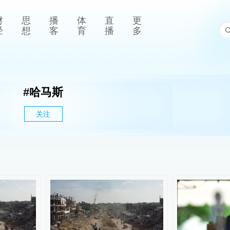
财
思
播
体
直
更
经
想
客
育
播
多
#
哈马斯
关注