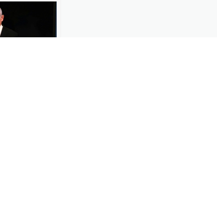
01:01
以色列已改变
朗不再是过去
-30
320
00:38
不应交出武