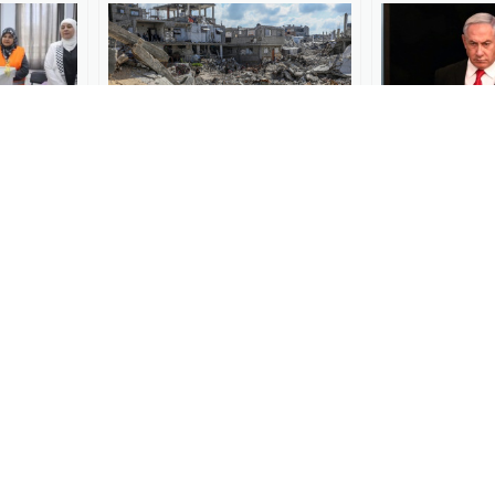
坦地方选
以军称打死哈马斯多名指挥
内塔尼亚胡：
官
中东面貌，伊
的伊朗
全球速报
2026-04-16
World湃
2026-03
念拉里贾
哈马斯：“和平委员会”应制
哈马斯高官：