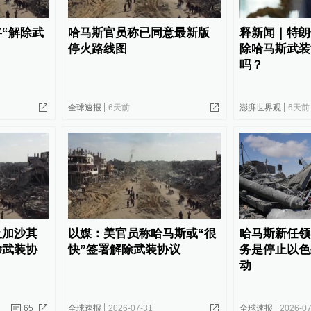
“解除武
哈马斯官员称已同意最新版
释新闻｜特朗
停火路线图
除哈马斯武装
吗？
全球速报
6天前
澎湃世界观
6天前
及加沙其
以媒：美官员称哈马斯或“很
哈马斯新任领
除武装协
快”签署解除武装协议
务是停止以色
动
65
全球速报
2026-07-31
全球速报
2026-07