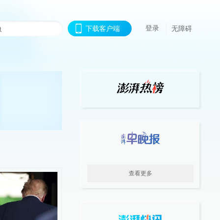
登录
下载客户端
无障碍
查看更多