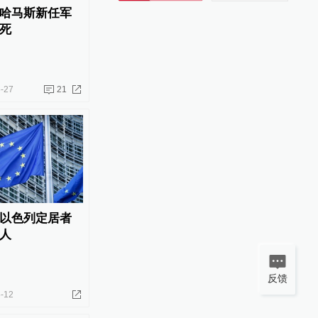
哈马斯新任军
死
-27
21
以色列定居者
人
反馈
-12