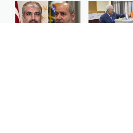
消息人士称哈马斯政治局领
法塔赫赢得巴勒斯
导人选举接近完成
举，哈马斯未参加
全球速报
2026-05-02
全球速报
2026-04-26
以军称打死一名哈马斯高级
哈马斯发表声明悼