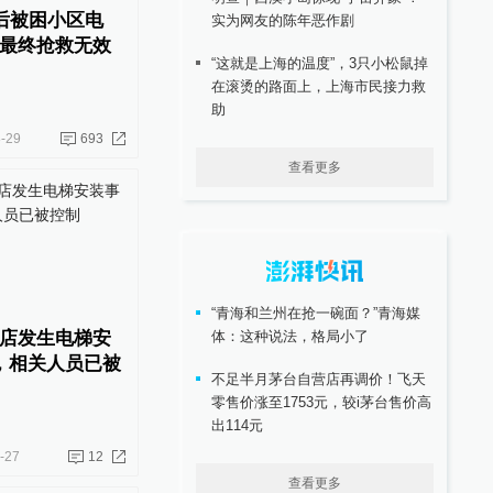
人后被困小区电
实为网友的陈年恶作剧
最终抢救无效
“这就是上海的温度”，3只小松鼠掉
在滚烫的路面上，上海市民接力救
助
-29
693
查看更多
“青海和兰州在抢一碗面？”青海媒
店发生电梯安
体：这种说法，格局小了
，相关人员已被
不足半月茅台自营店再调价！飞天
零售价涨至1753元，较i茅台售价高
出114元
-27
12
查看更多