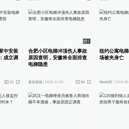
1
家中安装
合肥小区电梯冲顶伤人事故
纽约公寓电梯
：成立调
原因查明，安徽将全面排查
场被夹身亡
电梯隐患
31
直击现场
2020-12-08
84
World湃
2019-08