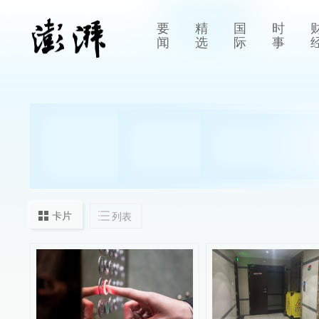
要
精
国
时
闻
选
际
事
卡片
列表