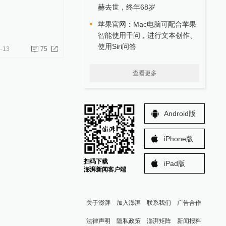
赫去世，终年68岁
苹果官网：Mac电脑可配合苹果
智能使用千问，进行文本创作、
使用Siri问答
-13
75
查看更多
Android版
iPhone版
扫码下载
iPad版
澎湃新闻客户端
关于澎湃
加入澎湃
联系我们
广告合作
法律声明
隐私政策
澎湃矩阵
新闻报料