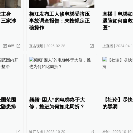
业主身
梅江发布工人修电梯受挤压
直播丨电梯如
，三家涉
事故调查报告：未按规定正
遇险如何自救
确操作
医”
665
直击现场
2025-02-28
上直播
2024-04-
全国范围
频频“困人”的电梯终于大
【社论】尽快
故隐患排
修，推进为何如此周折？
的黑洞
浦江头条
2023-10-20
社论
2023-10-19