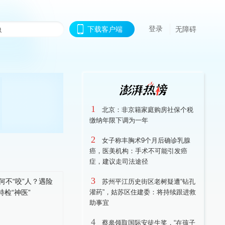
登录
下载客户端
无障碍
1
北京：非京籍家庭购房社保个税
缴纳年限下调为一年
2
女子称丰胸术9个月后确诊乳腺
癌，医美机构：手术不可能引发癌
症，建议走司法途径
3
苏州平江历史街区老树疑遭“钻孔
灌药”，姑苏区住建委：将持续跟进救
助事宜
4
蔡皋领取国际安徒生奖，“在孩子