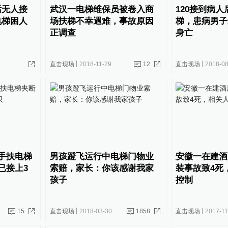
话无人接
武汉一电梯维保员被卷入商
120接到病
电梯困人
场扶梯不幸遇难，事故原因
梯，患病男子
正调查
身亡
直击现场
2018-11-29
12
直击现场
2018-08
手扶电梯
男孩蹬飞运行中电梯门物业
安徽一在建酒
已接上3
索赔，家长：你该感谢我家
装事故致4死
孩子
控制
15
直击现场
2018-03-30
1858
直击现场
2017-11