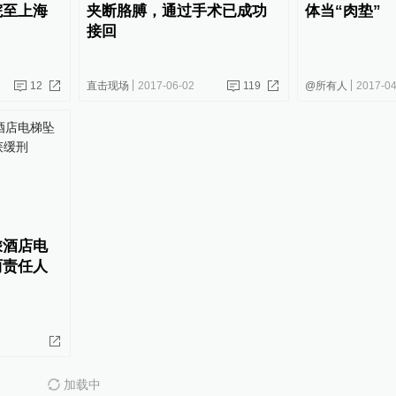
院至上海
夹断胳膊，通过手术已成功
体当“肉垫”
接回
12
直击现场
2017-06-02
119
@所有人
2017-04
乘酒店电
两责任人
加载中