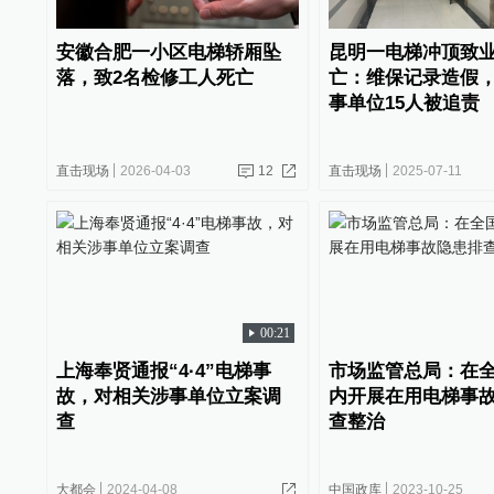
安徽合肥一小区电梯轿厢坠
昆明一电梯冲顶致
落，致2名检修工人死亡
亡：维保记录造假
事单位15人被追责
直击现场
2026-04-03
12
直击现场
2025-07-11
00:21
上海奉贤通报“4·4”电梯事
市场监管总局：在
故，对相关涉事单位立案调
内开展在用电梯事
查
查整治
大都会
2024-04-08
中国政库
2023-10-25