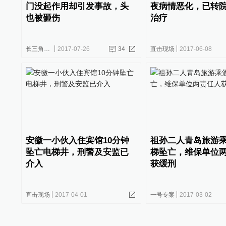
门没起作用却引发事故，头
夜病情恶化，已转
也被砸伤
治疗
长三角政商
2017-07-26
34
直击现场
2017-06-08
安徽一小伙入住宾馆10分钟
祖孙二人青岛旅游
坠亡电梯井，刑警及安监已
梯坠亡，维保单位
介入
获缓刑
直击现场
2017-04-01
一号专案
2017-03-02