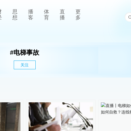
财
思
播
体
直
更
经
想
客
育
播
多
#
电梯事故
关注