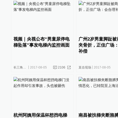
视频｜央视公布“男童尿停电
广州2岁男童脚趾被
梯坠落”事发电梯内监控画面
夹骨折，正佳广场
补偿
长三角政商
2017-08-05
2106
直击现场
2017-08-05
杭州阿姨用保温杯想挡电梯
南昌被扶梯夹断胳