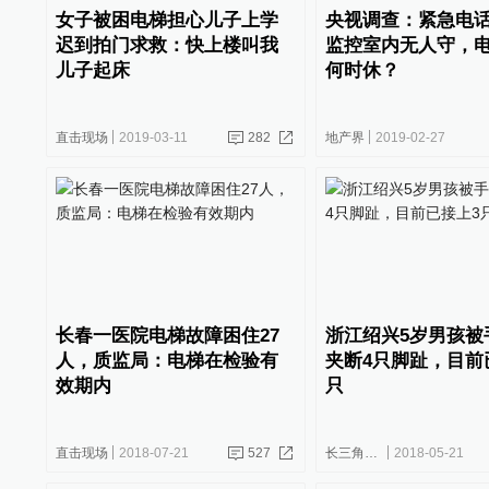
女子被困电梯担心儿子上学
央视调查：紧急电
迟到拍门求救：快上楼叫我
监控室内无人守，
儿子起床
何时休？
直击现场
2019-03-11
282
地产界
2019-02-27
长春一医院电梯故障困住27
浙江绍兴5岁男孩被
人，质监局：电梯在检验有
夹断4只脚趾，目前
效期内
只
直击现场
2018-07-21
527
长三角政商
2018-05-21