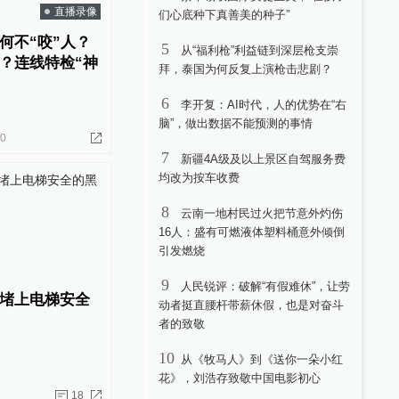
直播录像
们心底种下真善美的种子”
何不“咬”人？
5
从“福利枪”利益链到深层枪支崇
？连线特检“神
拜，泰国为何反复上演枪击悲剧？
6
李开复：AI时代，人的优势在“右
脑”，做出数据不能预测的事情
10
7
新疆4A级及以上景区自驾服务费
均改为按车收费
8
云南一地村民过火把节意外灼伤
16人：盛有可燃液体塑料桶意外倾倒
引发燃烧
9
人民锐评：破解“有假难休”，让劳
堵上电梯安全
动者挺直腰杆带薪休假，也是对奋斗
者的致敬
10
从《牧马人》到《送你一朵小红
花》，刘浩存致敬中国电影初心
18