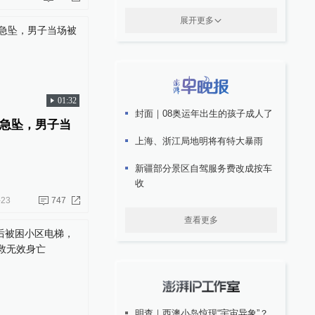
展开更多
01:32
封面｜08奥运年出生的孩子成人了
急坠，男子当
上海、浙江局地明将有特大暴雨
新疆部分景区自驾服务费改成按车
收
-23
747
查看更多
明查｜西澳小岛惊现“宇宙异象”？