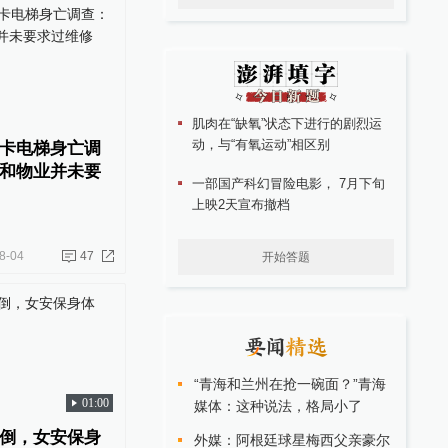
肌肉在“缺氧”状态下进行的剧烈运
动，与“有氧运动”相区别
卡电梯身亡调
和物业并未要
一部国产科幻冒险电影， 7月下旬
上映2天宣布撤档
8-04
47
开始答题
“青海和兰州在抢一碗面？”青海
01:00
媒体：这种说法，格局小了
倒，女安保身
外媒：阿根廷球星梅西父亲豪尔