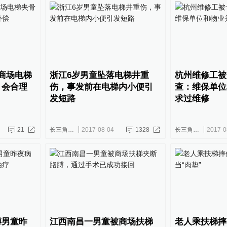
商场电梯
浙江6岁男童坠落电梯井重
杭州维修工被
：会合理
伤，事发前在电梯内小便引
查：维保单位
发短路
求过维修
21
长三角政商
2017-08-04
1328
长三角政商
2017-0
膊男童昨
江西南昌一男童被商场扶梯
老人乘扶梯摔