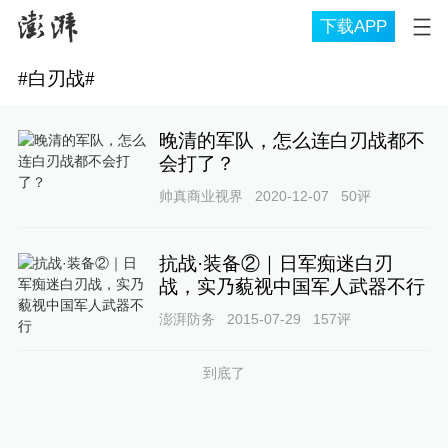
下载APP
#
白刃战
#
晚清的军队，怎么连白刃战都不
会打了？
帅真商业视界
2020-12-07
50
评
抗战·装备②｜日军痴迷白刃
战，实乃藐视中国军人武器不行
澎湃防务
2015-07-29
157
评
到底了