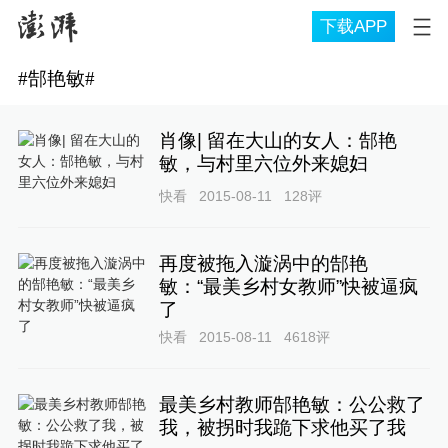
下载APP
#
郜艳敏
#
肖像| 留在大山的女人：郜艳
敏，与村里六位外来媳妇
快看
2015-08-11
128
评
再度被拖入漩涡中的郜艳
敏：“最美乡村女教师”快被逼疯
了
快看
2015-08-11
4618
评
最美乡村教师郜艳敏：公公救了
我，被拐时我跪下求他买了我