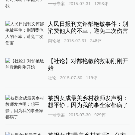
一号专案
2015-07-31
1293
评
人民日报刊文评郜艳敏事件：别
消费他人的不幸，避免二次伤害
舆论场
2015-07-31
248
评
【社论】对郜艳敏的救助刚刚开
始
社论
2015-07-30
119
评
被拐女成最美乡村教师发声明：
想平静，因为我的事全家都病了
一号专案
2015-07-30
929
评