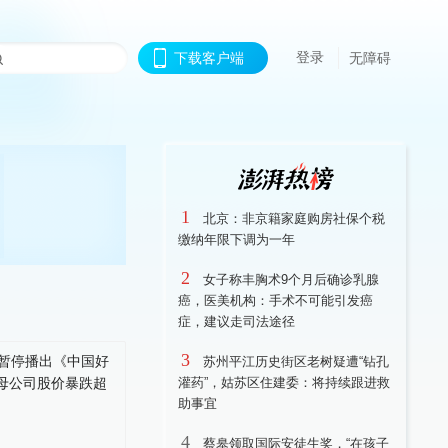
登录
下载客户端
无障碍
1
北京：非京籍家庭购房社保个税
缴纳年限下调为一年
2
女子称丰胸术9个月后确诊乳腺
癌，医美机构：手术不可能引发癌
症，建议走司法途径
3
苏州平江历史街区老树疑遭“钻孔
灌药”，姑苏区住建委：将持续跟进救
助事宜
4
蔡皋领取国际安徒生奖，“在孩子