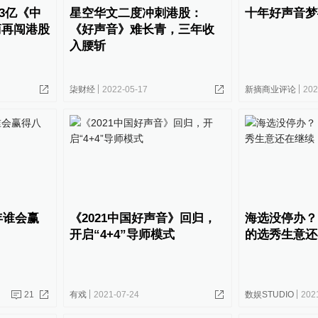
3亿《中
星空华文二度冲刺港股：
十年好声音梦
商再闯港股
《好声音》难长青，三年收
入腰斩
柒财经
2022-05-17
新摘商业评论
202
年谁会赢
《2021中国好声音》回归，
海选没停办？
开启“4+4”导师模式
的选秀生意还
21
有戏
2021-07-24
数娱STUDIO
202