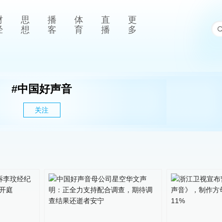
财
思
播
体
直
更
经
想
客
育
播
多
#
中国好声音
关注