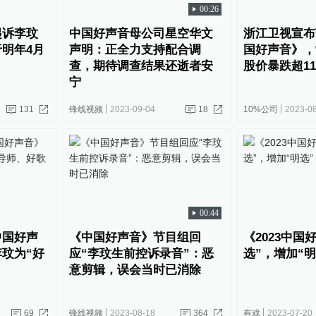
00:26
起诉李玟
中国好声音母公司星空华文
浙江卫视宣布
明年4月
声明：正全力支持配合调
国好声音》，
查，期待调查结果还逝者安
股价暴跌超11
宁
131
锋线视频
2023-09-04
18
10%公司
2023-0
00:44
中国好声
《中国好声音》节目组回
《2023中国
玟为“好
应“李玟生前控诉录音”：恶
选”，增加“明
意剪辑，误会当时已消除
69
锋线视频
2023-08-18
364
有戏
2023-07-20