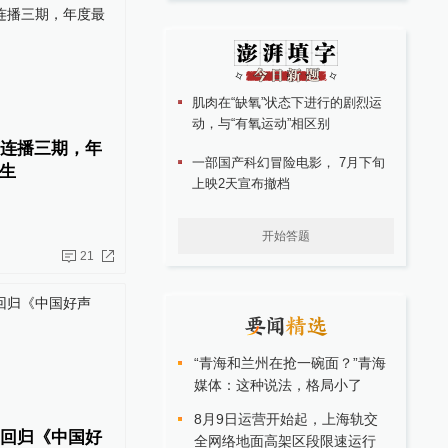
肌肉在“缺氧”状态下进行的剧烈运
动，与“有氧运动”相区别
节连播三期，年
一部国产科幻冒险电影， 7月下旬
生
上映2天宣布撤档
开始答题
21
“青海和兰州在抢一碗面？”青海
媒体：这种说法，格局小了
8月9日运营开始起，上海轨交
健回归《中国好
全网络地面高架区段限速运行