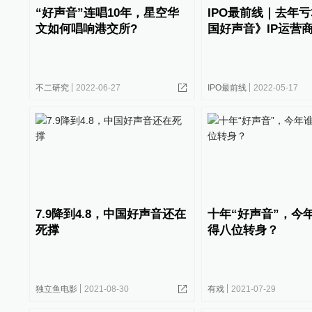
“好声音”连唱10年，星空华
IPO最前线｜去年亏
文如何唱响港交所?
国好声音》IP运营
不二研究
2022-06-27
IPO最前线
2022-05-17
7.9降到4.8，中国好声音还在
十年“好声音”，今
死撑
得八位转身？
独立鱼电影
2021-08-30
有戏
2021-07-29