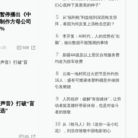
们心底种下真善美的种子”
暂停播出《中
5
从“福利枪”利益链到深层枪支崇
制作方母公司
拜，泰国为何反复上演枪击悲剧？
%
6
李开复：AI时代，人的优势在“右
脑”，做出数据不能预测的事情
8-25
508
7
新疆4A级及以上景区自驾服务费
均改为按车收费
8
云南一地村民过火把节意外灼伤
16人：盛有可燃液体塑料桶意外倾倒
引发燃烧
9
人民锐评：破解“有假难休”，让劳
好声音》打破“盲
动者挺直腰杆带薪休假，也是对奋斗
选”
者的致敬
10
从《牧马人》到《送你一朵小红
花》，刘浩存致敬中国电影初心
65