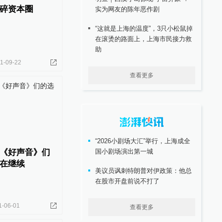
碎资本圈
实为网友的陈年恶作剧
“这就是上海的温度”，3只小松鼠掉
在滚烫的路面上，上海市民接力救
助
1-09-22
查看更多
“2026小剧场大汇”举行，上海成全
《好声音》们
国小剧场演出第一城
在继续
美议员讽刺特朗普对伊政策：他总
在股市开盘前说不打了
1-06-01
查看更多