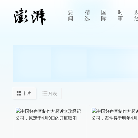
要
精
国
时
闻
选
际
事
卡片
列表