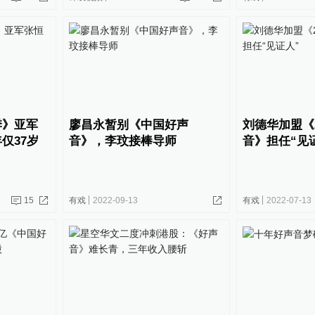
季》亚军
廖昌永暂别《中国好声
刘德华加盟《2
仅37岁
音》，李玟接棒导师
音》担任“见
15
有戏
2022-09-13
有戏
2022-07-13