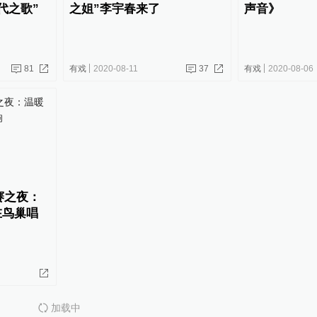
代之歌”
之姐”李宇春来了
声音》
81
有戏
2020-08-11
37
有戏
2020-08-06
决赛之夜：
在鸟巢唱
加载中