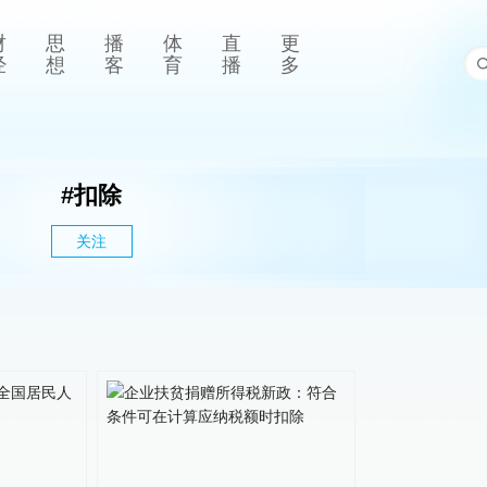
财
思
播
体
直
更
经
想
客
育
播
多
#
扣除
关注