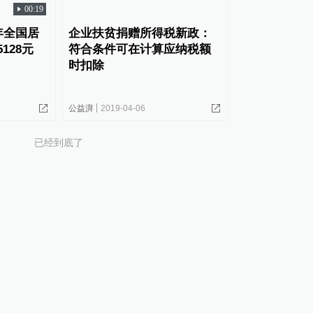
00:19
年全国居
企业扶贫捐赠所得税新政：
128元
符合条件可在计算应纳税额
时扣除
公益湃
2019-04-06
已经到底了