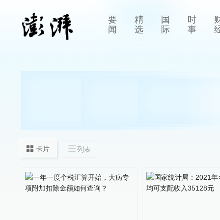
要
精
国
时
闻
选
际
事
卡片
列表