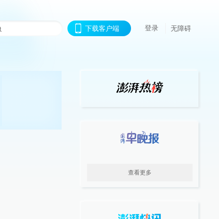
登录
下载客户端
无障碍
查看更多