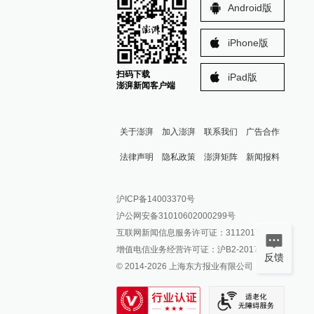
Android版
iPhone版
扫码下载
iPad版
澎湃新闻客户端
关于澎湃
加入澎湃
联系我们
广告合作
法律声明
隐私政策
澎湃矩阵
新闻报料
报料热线: 021-962866
澎湃新闻微博
沪ICP备14003370号
报料邮箱: news@thepaper.cn
澎湃新闻公众号
沪公网安备31010602000299号
澎湃新闻抖音号
互联网新闻信息服务许可证：31120170006
派生万物开放平台
增值电信业务经营许可证：沪B2-2017116
反馈
© 2014-
2026
上海东方报业有限公司
IP SHANGHAI
SIXTH TONE