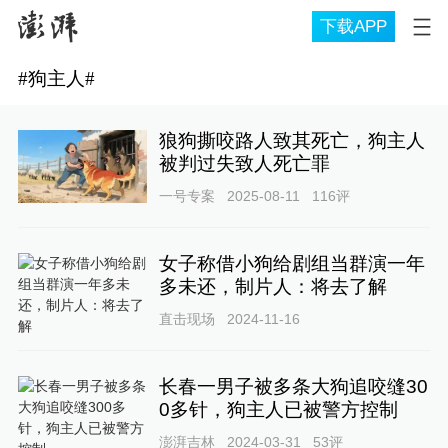
下载APP
#
狗主人
#
狼狗撕咬路人致其死亡，狗主人
被判过失致人死亡罪
一号专案
2025-08-11
116
评
女子称借小狗给剧组当群演一年
多未还，制片人：将去了解
直击现场
2024-11-16
长春一男子被多条大狗追咬缝30
0多针，狗主人已被警方控制
澎湃吉林
2024-03-31
53
评