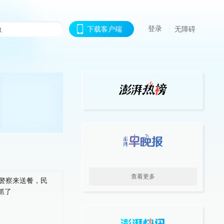
登录
下载客户端
无障碍
查看更多