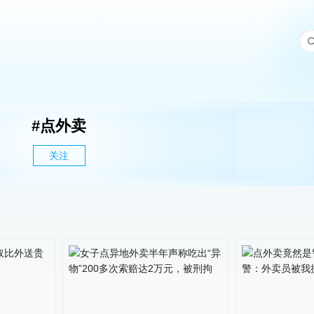
#
点外卖
关注