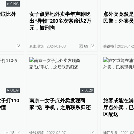
01:03
店取比外
女子点异地外卖半年声称吃
点外卖竟然是
出“异物”200多次索赔达2万
民警：外卖员
元，被刑拘
直击现场
2024-01-08
69
关键帧
2023-04-
00:39
00:28
子打110
南京一女子点外卖发现商
旅客或能在浦
秒懂
家“送”手机，之后联系归还
厅点外卖，已
区配送
18
锋线视频
2022-02-07
浦江头条
2021-03