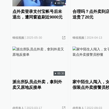
00:18
点外卖登录支付宝帐号后未
合理吗？点外卖到
退出，遭同窗盗刷近9000元
送贵了20元
锋线视频
2025-05-30
锋线视频
2024-04-13
00:30
派出所队员点外卖，拿到外
家中陌生人闯入，女
卖又原地反接单
假装点外卖接警员
@所有人
2023-03-17
@所有人
2022-09-03