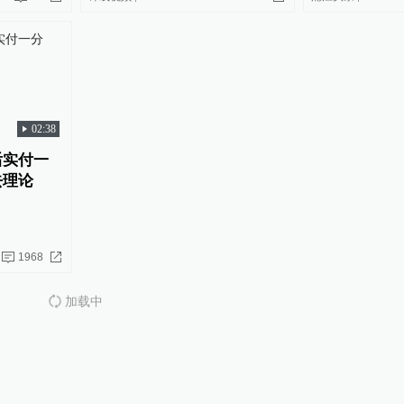
02:38
后实付一
去理论
1968
加载中