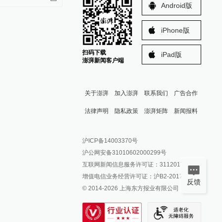
Android版
iPhone版
扫码下载
iPad版
澎湃新闻客户端
关于澎湃
加入澎湃
联系我们
广告合作
法律声明
隐私政策
澎湃矩阵
新闻报料
报料热线: 021-962866
澎湃新闻微博
沪ICP备14003370号
报料邮箱: news@thepaper.cn
澎湃新闻公众号
沪公网安备31010602000299号
澎湃新闻抖音号
互联网新闻信息服务许可证：31120170006
派生万物开放平台
增值电信业务经营许可证：沪B2-2017116
反馈
© 2014-
2026
上海东方报业有限公司
IP SHANGHAI
SIXTH TONE