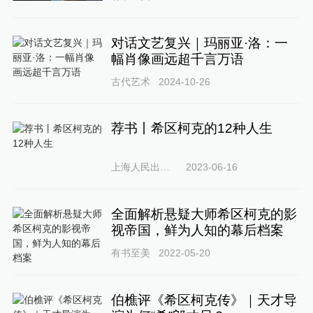
对话文艺复兴｜玛丽亚·洛：一
幅肖像画远超千言万语
古代艺术
2024-10-26
荐书丨希区柯克的12种人生
上海人民出版社
2023-06-16
全面解析悬疑大师希区柯克的影
视帝国，鲜为人知的幕后档案
有书至美
2022-05-20
伯樵评《希区柯克传》｜天才导