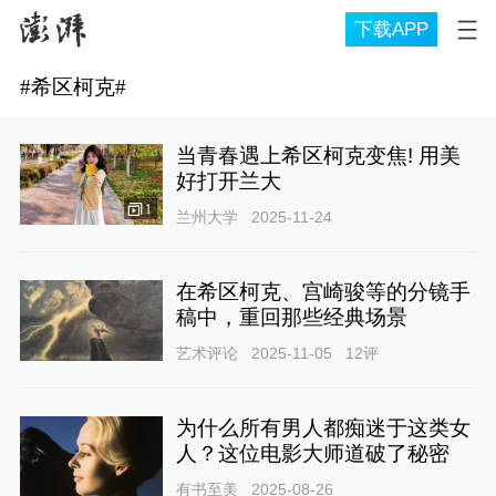
下载APP
#
希区柯克
#
当青春遇上希区柯克变焦! 用美
好打开兰大
1
兰州大学
2025-11-24
在希区柯克、宫崎骏等的分镜手
稿中，重回那些经典场景
艺术评论
2025-11-05
12
评
为什么所有男人都痴迷于这类女
人？这位电影大师道破了秘密
有书至美
2025-08-26