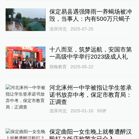
保定易县遇强降雨一养蝎场被冲
毁，当事人：内有500万只蝎子
澎湃河北
2025-07-25
十八而至，筑梦远航，安国市第
一高级中学举行2023级成人礼
燕晚教育
2025-05-22
河北涿州一中学被指让学生签承
诺书放弃中考，保定市教育局：
正调查
澎湃河北
2025-01-10
50
评
保定曲阳一女生晚上就餐遭醉汉
殴打？饭店称警方已介入