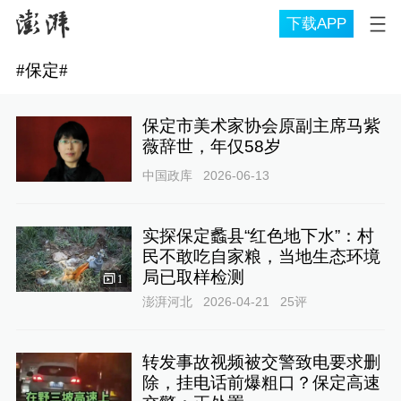
下载APP
#
保定
#
保定市美术家协会原副主席马紫
薇辞世，年仅58岁
中国政库
2026-06-13
实探保定蠡县“红色地下水”：村
民不敢吃自家粮，当地生态环境
局已取样检测
1
澎湃河北
2026-04-21
25
评
转发事故视频被交警致电要求删
除，挂电话前爆粗口？保定高速