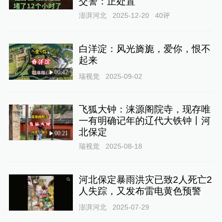
交警：正处置
澎湃河北
2025-12-20
40
评
白洋淀：风光旖旎，爱你，恨不
起来
00:42
瑞视觉
2025-09-02
飞狐大钟：涞源阁院寺，现存唯
一有明确记年的辽代大铁钟丨河
北保定
00:21
瑞视觉
2025-08-18
河北保定暴雨洪灾已致2人死亡2
人失踪，又发布雷电黄色预警
澎湃河北
2025-07-29