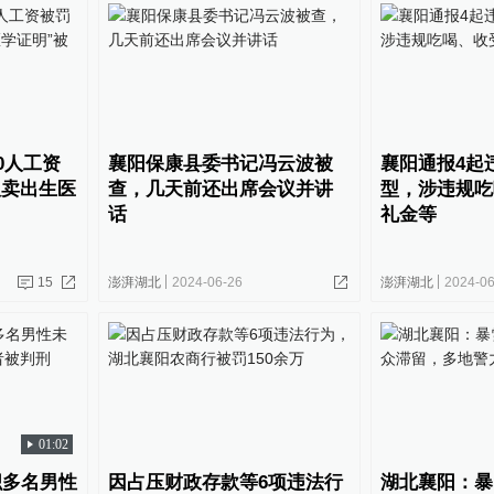
0人工资
襄阳保康县委书记冯云波被
襄阳通报4起
贩卖出生医
查，几天前还出席会议并讲
型，涉违规吃
话
礼金等
15
澎湃湖北
2024-06-26
澎湃湖北
2024-06
01:02
织多名男性
因占压财政存款等6项违法行
湖北襄阳：暴