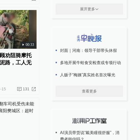
展开更多
00:33
封面｜河南：领导干部带头休假
顾劝阻骑摩托
泥路，工人无
多地开展牛蛙食安检查或专项行动
人贩子“梅姨”真实姓名首次曝光
-15
131
查看更多
AI演员带货说“戴美瞳很舒服”，消
费者能信吗？