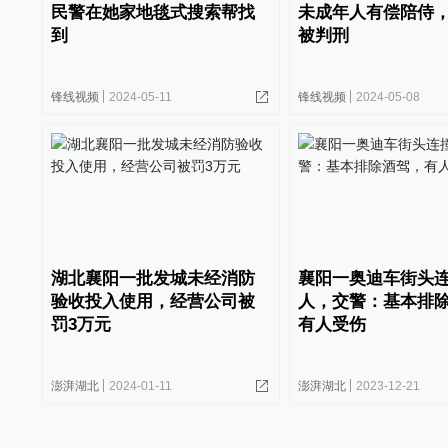
民警在她家地毯式搜索帮找
未成年人有偿陪侍
到
被判刑
锋线视频
2024-05-11
锋线视频
2024-05-08
湖北襄阳一批发城未经消防
襄阳一奥迪车街头
验收投入使用，经营公司被
人，交警：基本排
罚3万元
有人受伤
澎湃湖北
2024-01-11
澎湃湖北
2023-12-21