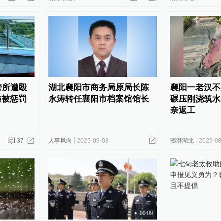
管所遭殴
湖北襄阳市商务局原局长陈
襄阳一老汉不
与被惩罚
永涛转任襄阳市档案馆馆长
碾压刚浇筑水
奈返工
37
人事风向
2025-09-03
澎湃湖北
2025-08
00:09