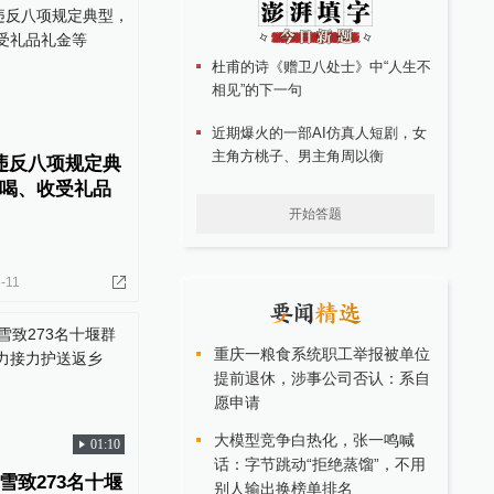
杜甫的诗《赠卫八处士》中“人生不
相见”的下一句
近期爆火的一部AI仿真人短剧，女
主角方桃子、男主角周以衡
违反八项规定典
喝、收受礼品
开始答题
-11
重庆一粮食系统职工举报被单位
提前退休，涉事公司否认：系自
愿申请
大模型竞争白热化，张一鸣喊
01:10
话：字节跳动“拒绝蒸馏”，不用
雪致273名十堰
别人输出换榜单排名