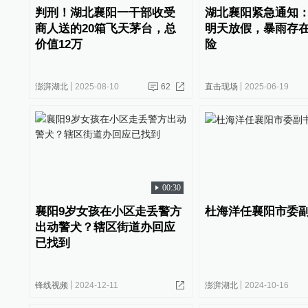
判刑！湖北襄阳一干部收受
湖北襄阳紧急通知
商人送的20箱飞天茅台，总
明天放假，暴雨存
价值12万
险
澎湃湖北
2025-08-10
62
直击现场
2025-06-19
00:30
襄阳9岁女孩在小区走丢警方
杜海洋任襄阳市委
出动警犬？辖区街道办回应
已找到
锋线视频
2024-12-11
澎湃湖北
2024-10-16