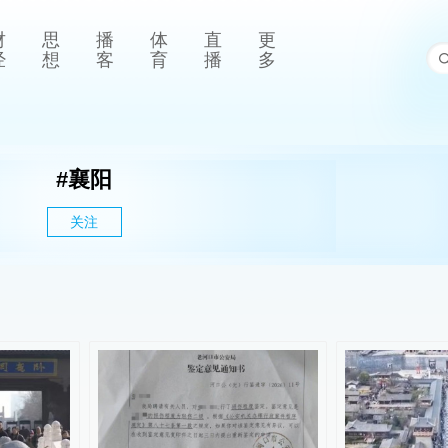
财
思
播
体
直
更
经
想
客
育
播
多
#
襄阳
关注