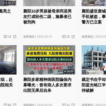
01:27
葛亮之
襄阳10岁男孩被母亲同居男
襄阳盛世唐城
友打成轻伤二级，施暴者已
手机被盗，事
被刑拘
警方已立案
12
澎湃湖北
2026-03-31
25
澎湃湖北
2026-03
00:09
查组，赴
襄阳多家精神病医院骗保内
裁定书在手却
病院相关
幕曝光：曾有病人多次要求
阳蓝光铭江半
出院无果后自杀
待破解
65
澎湃湖北
2026-02-03
12
澎湃湖北
2026-01