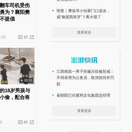
翻车司机受伤
明查｜摩洛哥小伙家门口游泳，
勇为？襄阳樊
成“偷渡西班牙”？离大谱了
不提倡
查看更多
-23
15
江西南昌一男子拒服兵役被惩戒：
不得录用为公务员，取消优待并罚
00:16
款
的18岁男孩与
崔朝阳已任紫荆文化集团总经理
小偷，配合将
查看更多
23
40