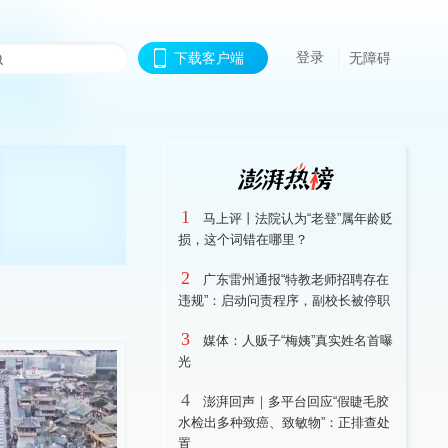
登录
下载客户端
无障碍
1
马上评丨法院认为“老登”属年龄贬
损，这个词错在哪里？
2
广东雷州通报“特教老师招聘存在
违规”：启动问责程序，副校长被停职
3
媒体：人贩子“梅姨”真实姓名首曝
光
4
澎湃回声｜多平台回应“假睫毛胶
水检出多种致癌、致敏物”：正排查处
置