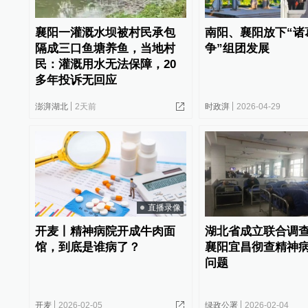
襄阳一灌溉水坝被村民承包
南阳、襄阳放下“诸
隔成三口鱼塘养鱼，当地村
争”组团发展
民：灌溉用水无法保障，20
多年投诉无回应
澎湃湖北
2天前
时政湃
2026-04-29
直播录像
开麦丨精神病院开成牛肉面
湖北省成立联合调
馆，到底是谁病了？
襄阳宜昌彻查精神
问题
开麦
2026-02-05
绿政公署
2026-02-04