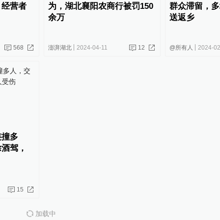
，经营者
为，湖北襄阳农商行被罚150
群众滞留，多
余万
送返乡
568
澎湃湖北
2024-04-11
12
@所有人
2024-02
连撞多
除酒驾，
15
加载中