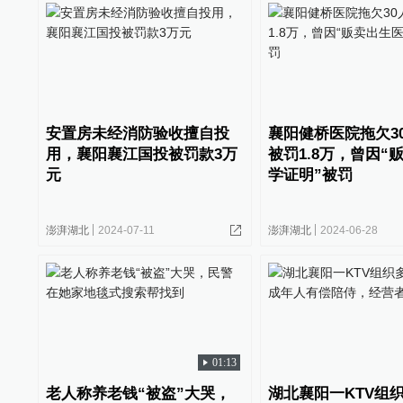
安置房未经消防验收擅自投
襄阳健桥医院拖欠3
用，襄阳襄江国投被罚款3万
被罚1.8万，曾因“
元
学证明”被罚
澎湃湖北
2024-07-11
澎湃湖北
2024-06-28
01:13
老人称养老钱“被盗”大哭，
湖北襄阳一KTV组