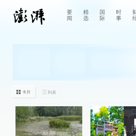
要
精
国
时
闻
选
际
事
卡片
列表