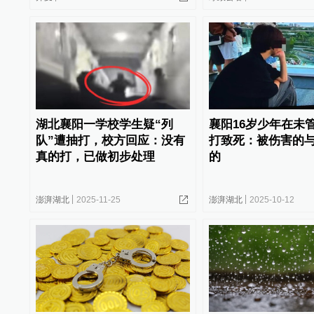
湖北襄阳一学校学生疑“列
襄阳16岁少年在未
队”遭抽打，校方回应：没有
打致死：被伤害的
真的打，已做初步处理
的
澎湃湖北
2025-11-25
澎湃湖北
2025-10-12