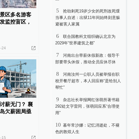
5
抢劫刺死19岁少女的死刑改死缓
景区多名游客
当事人自述：出狱11年间始终刻意躲
发监控盲区，
避被害人家属
6
联合国教科文组织确认北京为
2029年“世界建筑之都”
-24
7
河南出台带薪休假新政：领导干
部要带头休假，推动全员应休尽休
8
河南汝州一公职人员被举报在职
校开餐厅超市，本人回应称“是给别人
帮忙”
9
杂志社长举报网红张萌所著书籍
讨薪无门？ 襄
292处文字雷同，张萌回应系“合理使
岛欠薪困局亟
用”
10
暮年常沙娜：记忆消逝处，不褪
色的敦煌人生
-15