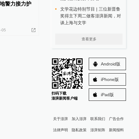
地警力接力护
文学花边特别节目 | 三位新晋鲁
奖得主下周二做客澎湃新闻，对
谈上海与文学
-05
查看更多
Android版
iPhone版
扫码下载
iPad版
澎湃新闻客户端
关于澎湃
加入澎湃
联系我们
广告合作
法律声明
隐私政策
澎湃矩阵
新闻报料