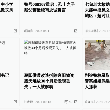
：中小学
警号066167重启，烈士之子
七旬老太救助
在致灾风
戴父警徽续写忠诚誓言
未能申报见义
城区：超时且
暖闻湃
2025-04-11
澎湃湖北
2024-12
副书记
襄阳供暖改造拆除废旧物资
刚被警校录取
露天堆放30个月后发现丢
警察姐姐偶遇
失，一人被解聘
人抓获
打虎记
2024-09-18
40
暖闻湃
2024-07-