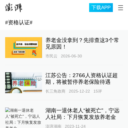
下载APP
#
资格认证
#
养老金没拿到？先排查这3个常
见原因！
市民云
2026-06-30
江苏公告：2766人资格认证超
期，将被暂停养老保险待遇
长三角政商
2025-12-22
15
评
湖南一退休老人“被死亡”，宁远
人社局：下月恢复发放养老金
澎湃湖南
2023-11-24