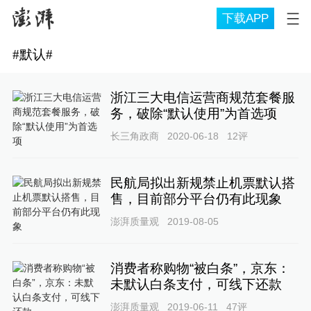
下载APP
#
默认
#
浙江三大电信运营商规范套餐服
务，破除“默认使用”为首选项
长三角政商
2020-06-18
12
评
民航局拟出新规禁止机票默认搭
售，目前部分平台仍有此现象
澎湃质量观
2019-08-05
消费者称购物“被白条”，京东：
未默认白条支付，可线下还款
澎湃质量观
2019-06-11
47
评