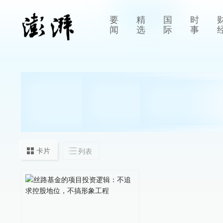
要
精
国
时
闻
选
际
事
卡片
列表