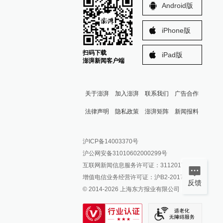
Android版
iPhone版
扫码下载
iPad版
澎湃新闻客户端
关于澎湃
加入澎湃
联系我们
广告合作
法律声明
隐私政策
澎湃矩阵
新闻报料
报料热线: 021-962866
澎湃新闻微博
沪ICP备14003370号
报料邮箱: news@thepaper.cn
澎湃新闻公众号
沪公网安备31010602000299号
澎湃新闻抖音号
互联网新闻信息服务许可证：31120170006
派生万物开放平台
增值电信业务经营许可证：沪B2-2017116
反馈
© 2014-
2026
上海东方报业有限公司
IP SHANGHAI
SIXTH TONE