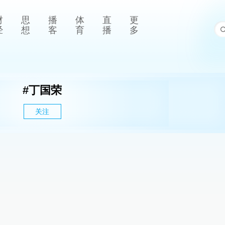
财
思
播
体
直
更
经
想
客
育
播
多
#
丁国荣
关注