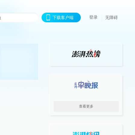
登录
下载客户端
无障碍
查看更多