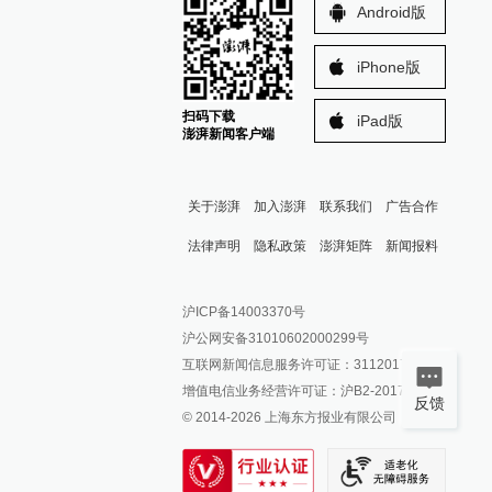
Android版
iPhone版
扫码下载
iPad版
澎湃新闻客户端
关于澎湃
加入澎湃
联系我们
广告合作
法律声明
隐私政策
澎湃矩阵
新闻报料
报料热线: 021-962866
澎湃新闻微博
沪ICP备14003370号
报料邮箱: news@thepaper.cn
澎湃新闻公众号
沪公网安备31010602000299号
澎湃新闻抖音号
互联网新闻信息服务许可证：31120170006
派生万物开放平台
增值电信业务经营许可证：沪B2-2017116
反馈
© 2014-
2026
上海东方报业有限公司
IP SHANGHAI
SIXTH TONE