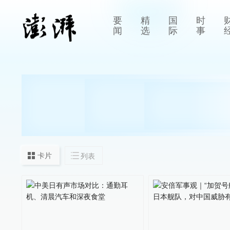
要
精
国
时
闻
选
际
事
卡片
列表