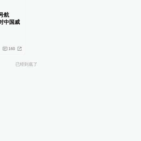
号航
对中国威
160
已经到底了