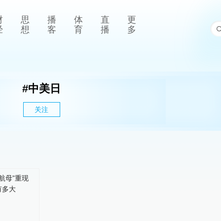
财
思
播
体
直
更
经
想
客
育
播
多
#
中美日
关注