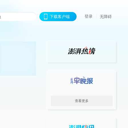
登录
下载客户端
无障碍
查看更多