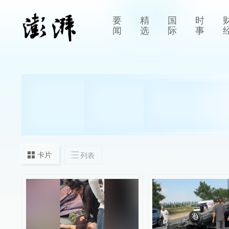
要
精
国
时
闻
选
际
事
卡片
列表