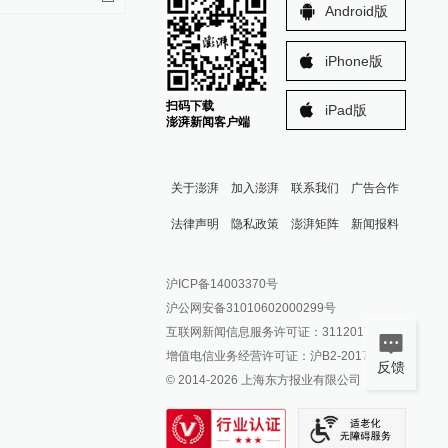
Android版
iPhone版
扫码下载
iPad版
澎湃新闻客户端
关于澎湃
加入澎湃
联系我们
广告合作
法律声明
隐私政策
澎湃矩阵
新闻报料
报料热线: 021-962866
澎湃新闻微博
沪ICP备14003370号
报料邮箱: news@thepaper.cn
澎湃新闻公众号
沪公网安备31010602000299号
澎湃新闻抖音号
互联网新闻信息服务许可证：31120170006
派生万物开放平台
增值电信业务经营许可证：沪B2-2017116
反馈
© 2014-
2026
上海东方报业有限公司
IP SHANGHAI
SIXTH TONE