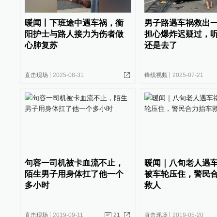
暖闻丨下班途中遇车祸，衡
男子路遇车祸救出
阳护士与路人接力为伤者做
担心爆炸迟疑过，
心肺复苏
还是去了
直击现场
2025-08-31
锋线视频
2025-07-21
句容一司机被卡血流不止，
暖闻｜八旬老人遇
陌生男子用身体扛了他一个
被车轮压住，警民
多小时
救人
直击现场
2019-09-11
21
直击现场
2019-05-20