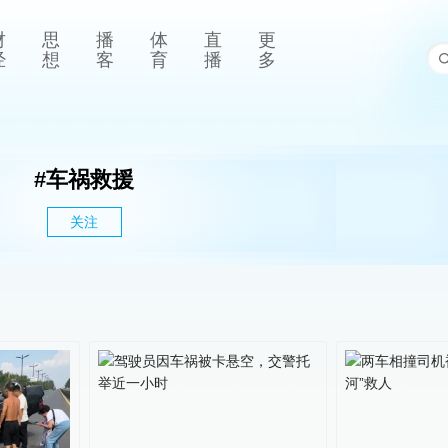
财
思
播
体
直
更
经
想
客
育
播
多
#
车祸救援
关注