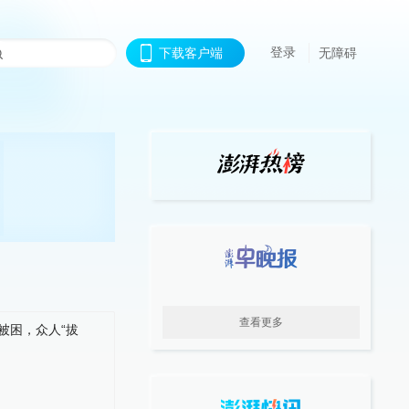
登录
下载客户端
无障碍
查看更多