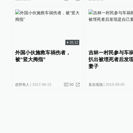
01:12
外国小伙施救车祸伤者，
吉林一村民参与车
被“竖大拇指”
扒出被埋死者后发
妻子
@所有人
2017-06-15
50
直击现场
2015-09-05