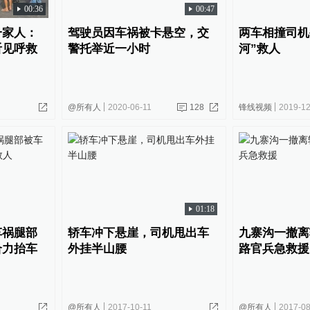
00:36
00:47
一家人：
驾驶员因车祸被卡悬空，交
两车相撞司机
听见呼救
警托举近一小时
河”救人
@所有人
2020-06-11
128
锋线视频
2019-12
01:18
车祸腿部
轿车冲下悬崖，司机甩出车
九寨沟一撤离
合力抬车
外挂半山腰
路官兵急救援
@所有人
2017-10-11
@所有人
2017-08