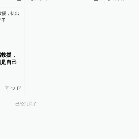
祸救援，
现是自己
40
已经到底了