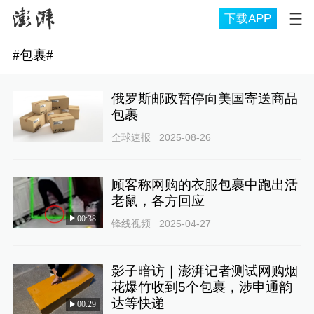
下载APP
#
包裹
#
俄罗斯邮政暂停向美国寄送商品
包裹
全球速报
2025-08-26
顾客称网购的衣服包裹中跑出活
老鼠，各方回应
00:38
锋线视频
2025-04-27
影子暗访｜澎湃记者测试网购烟
花爆竹收到5个包裹，涉申通韵
达等快递
00:29