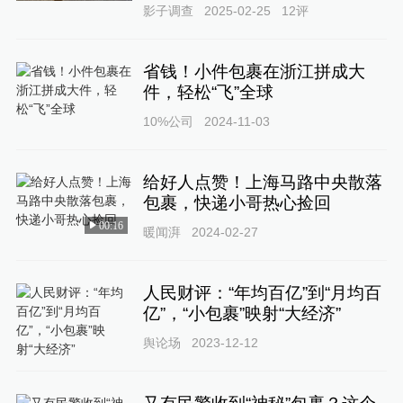
影子调查
2025-02-25
12
评
省钱！小件包裹在浙江拼成大
件，轻松“飞”全球
10%公司
2024-11-03
给好人点赞！上海马路中央散落
包裹，快递小哥热心捡回
00:16
暖闻湃
2024-02-27
人民财评：“年均百亿”到“月均百
亿”，“小包裹”映射“大经济”
舆论场
2023-12-12