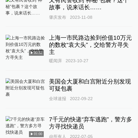
又有民警收到“神秘”包裹？这个
故事，说来话长……
肇庆发布
2023-11-08
上海一市民路边捡到价值10万元
的数枚“袁大头”，交给警方寻失
主
00:32
暖闻湃
2023-10-27
美国会大厦和白宫附近分别发现
可疑包裹
全球速报
2022-09-22
7千元的快递“弃车逃跑”，警方多
方寻找快递员
01:00
@所有人
2022-07-05