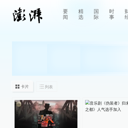
要
精
国
时
闻
选
际
事
卡片
列表