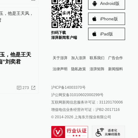
Android版
iPhone版
扫码下载
iPad版
澎湃新闻客户端
玉，他是王天
关于澎湃
加入澎湃
联系我们
广告合作
痴”刘奕君
法律声明
隐私政策
澎湃矩阵
新闻报料
报料热线: 021-962866
澎湃新闻微博
沪ICP备14003370号
273
报料邮箱: news@thepaper.cn
澎湃新闻公众号
沪公网安备31010602000299号
澎湃新闻抖音号
互联网新闻信息服务许可证：31120170006
派生万物开放平台
增值电信业务经营许可证：沪B2-2017116
© 2014-
2026
上海东方报业有限公司
IP SHANGHAI
SIXTH TONE