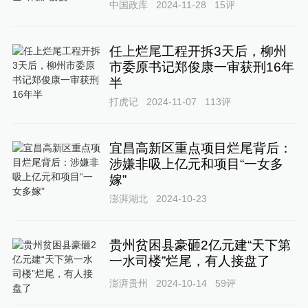
中国政库
2024-11-28
15
评
任上烂尾工程开拆3天后，柳州
市委原书记郑俊康一审获刑16年
半
打虎记
2024-11-07
113
评
宜昌高新区重点项目烂尾背后：
涉嫌非吸上亿元和项目“一女多
嫁”
澎湃湖北
2024-10-23
贵州贫困县豪砸2亿元建“天下第
一水司楼”烂尾，有人接盘了
澎湃贵州
2024-10-14
59
评