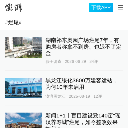
下载APP
#
烂尾
#
湖南祁东奥园广场烂尾7年，有
购房者称拿不到房、也退不了定
金
03:09
影子调查
2026-06-29
34
评
黑龙江绥化3600万建客运站，
为何10年未启用
00:39
澎湃黑龙江
2025-08-19
12
评
新闻1+1丨盲目建设致140亩“瑶
汉养寿城”烂尾，如今整改效果