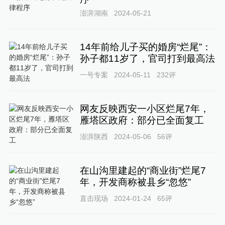
澎湃湖南
2024-05-21
14年前给儿子买的婚房“烂尾”：
孙子都11岁了，官司打到最高法
一号专案
2024-05-11
232
评
网友反映西安一小区烂尾7年，
雁塔区政府：部分已全面复工
澎湃陕西
2024-05-06
56
评
在山沟里建起的“商业街”烂尾7
年，开发商称被县乡“忽悠”
直击现场
2024-01-24
65
评