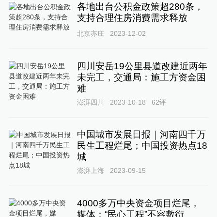
各地出台公积金政策超280条，
支持合理住房消费需求释放
北京亦庄
2023-12-02
四川安岳19公里县道改建近两年
未完工，交通局：施工方资金困
难
澎湃四川
2023-10-18
62
评
中国城市发展日报｜河南四千万
民生工程烂尾；中国投资热点18
城
澎湃上海
2023-09-15
4000多万中央资金项目烂尾，
媒体：“民心工程”不容敷衍