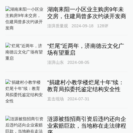
湖南耒阳一小区业主购房9年未
交房，住建局曾多次约谈开发商
澎湃质量观
2024-09-18
128
评
“烂尾”近两年，济南德云文化广
场有望重启
澎湃山东
2024-08-05
“捐建村小教学楼烂尾十年”续：
教育局拟委托鉴定结构安全性
直击现场
2024-07-31
涟源被指招商引资后违约还向企
业索赔巨款，当地称在走法律程
序