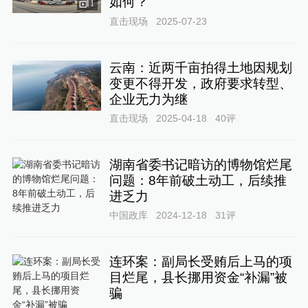
如何？
1
直击现场
2025-07-23
云南：近两千亩拍得土地因规划
变更不得开发，政府要求转型、
企业无力为继
直击现场
2025-04-18
40
评
湖南省委书记暗访的博物馆烂尾
问题：8年前破土动工，后续推
进乏力
中国政库
2024-12-18
31
评
连环案：副局长受贿后上马的项
目烂尾，县长挪用资金“补漏”被
骗