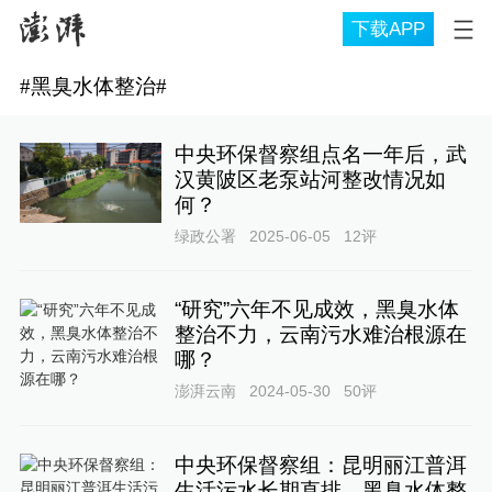
下载APP
#
黑臭水体整治
#
中央环保督察组点名一年后，武
汉黄陂区老泵站河整改情况如
何？
绿政公署
2025-06-05
12
评
“研究”六年不见成效，黑臭水体
整治不力，云南污水难治根源在
哪？
澎湃云南
2024-05-30
50
评
中央环保督察组：昆明丽江普洱
生活污水长期直排，黑臭水体整