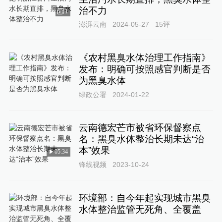
治不力
1
澎湃云南
2024-05-27
15
评
《农村黑臭水体治理工作指南》
发布：明确可按照感官判断是否
为黑臭水体
绿政公署
2024-01-22
云南德宏芒市被省环保督察点
名：黑臭水体整治长期未达“治
本”效果
05:34
锋线视频
2023-10-24
环境部：自今年起实现城市黑臭
水体整治监管无死角、全覆盖