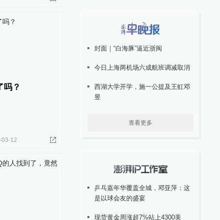
封面｜“白海豚”逼近浙闽
今日上海两机场六成航班调减取消
了吗？
西湖大学开学，施一公提及王虹邓
昱
查看更多
-03-12
乒乓嘉年华覆盖全城，邓亚萍：这
是以球会友的盛宴
现货黄金周涨超7%站上4300美