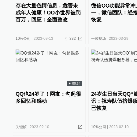
存在大量色情信息，危害未
微信QQ功能异常冲
成年人健康！QQ小世界被罚
一，微信团队：经
百万，回应：全面整改
恢复
10%公司
2023-09-13
332
一级视场
2023-03-29
00:14
QQ也24岁了！网友：勾起很
24岁生日当天QQ“
多回忆和感动
讯：祝寿队伍挤爆
已恢复
关键帧
2023-02-10
10%公司
2023-02-10