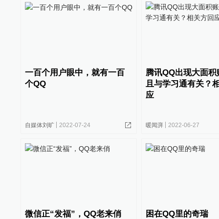
一百个用户眼中，就有一百
腾讯QQ出现大面积
个QQ
且与学习通有关？
应
自媒体刘旷
2022-07-24
暖闻湃
2022-06-27
微信正“发福”，QQ老来俏
困在QQ里的奇瑞