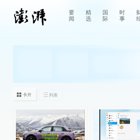
要
精
国
时
闻
选
际
事
卡片
列表