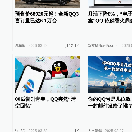
预售价68920元起！全新QQ3
月活下降8%，“电
盲订量已达6.1万台
龛”QQ 依然香火鼎
汽车圈
2026-03-12
12
新立场NewPosition
2026-
00后告别青春，QQ突然“清
你的QQ号是几位数
空回忆”
一封邮件发给了谁
张书乐
2025-03-28
人文清华
2025-03-17