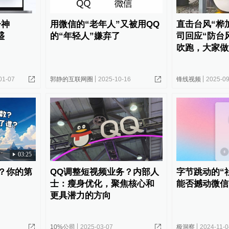
子神
用微信的“老年人”又被用QQ
直击台风“桦
盛
的“年轻人”嫌弃了
司回应“防台
吹跑，大家做
01-07
郭静的互联网圈
2025-10-16
锋线视频
2025-09
03:25
？你的第
QQ调整短视频业务？内部人
字节跳动的“
？
士：瘦身优化，聚焦核心和
能否撼动微信
更具潜力的方向
10%公司
2025-03-07
极洞察
2024-11-0