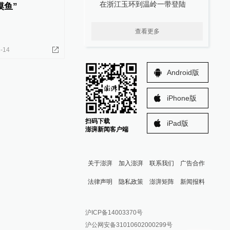
在浙江玉环到温岭一带登陆
摸鱼”
查看更多
-14
Android版
iPhone版
扫码下载
iPad版
澎湃新闻客户端
关于澎湃
加入澎湃
联系我们
广告合作
法律声明
隐私政策
澎湃矩阵
新闻报料
报料热线: 021-962866
澎湃新闻微博
沪ICP备14003370号
报料邮箱: news@thepaper.cn
澎湃新闻公众号
沪公网安备31010602000299号
澎湃新闻抖音号