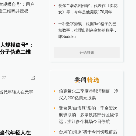
爱尔兰著名剧作家，代表作《卖花
女》等，今年是他诞辰170周年
一种数字游戏，根据9×9格子的已
知数字，推理出剩余空格的数字，
即Sudoku
Q大规模盗号”：
分子伪造二维
开始答题
6-27
伯克希尔二季度净利润翻倍，净
买入200亿美元股票
受台风“白海豚”影响：千余架次
航班取消，多条铁路部分区段停
运，浙江多个机场今日停航
台风“白海豚”将于今日傍晚前后
当代年轻人在