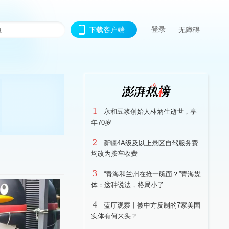
登录
下载客户端
无障碍
1
永和豆浆创始人林炳生逝世，享
年70岁
2
新疆4A级及以上景区自驾服务费
均改为按车收费
3
“青海和兰州在抢一碗面？”青海媒
体：这种说法，格局小了
4
蓝厅观察丨被中方反制的7家美国
实体有何来头？