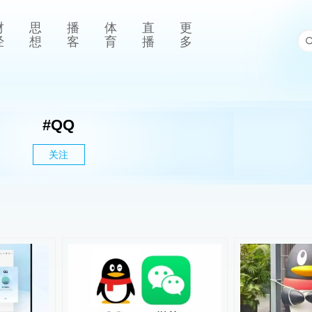
财
思
播
体
直
更
经
想
客
育
播
多
#
QQ
关注