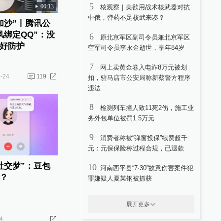
5
00:13
核观察｜美欲用战术核武器对抗
中俄，弹药不足核武来凑？
加沙”丨腾讯公
风绑定QQ”：没
6
原北京军区副司令员兼北京军区
好防护
空军司令员李永金逝世，享年84岁
7
网上卖黄金卷入电诈8万元被划
-24
119
扣，驻马店市公安局称新蔡警方程序
违法
8
检测列车撞人致11死2伤，施工业
务外包单位被罚1.5万元
9
消费者称被“弹窗投保”续费超千
元：元保保险称过程合规，已退款
社交梦”：豆包
10
河南西平县“7·30”故意伤害案件犯
？
罪嫌疑人夏某钢被抓获
展开更多
4