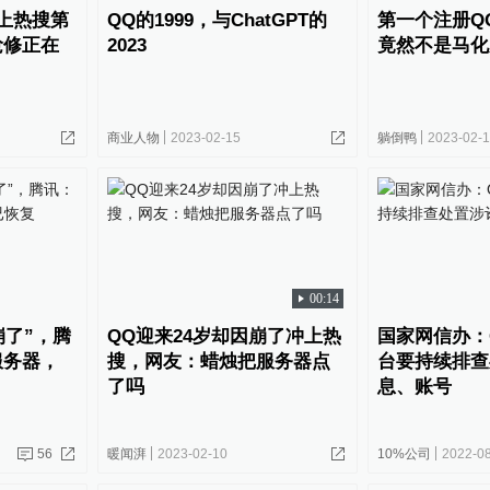
上热搜第
QQ的1999，与ChatGPT的
第一个注册Q
抢修正在
2023
竟然不是马化
商业人物
2023-02-15
躺倒鸭
2023-02-
00:14
崩了”，腾
QQ迎来24岁却因崩了冲上热
国家网信办：
服务器，
搜，网友：蜡烛把服务器点
台要持续排查
了吗
息、账号
56
暖闻湃
2023-02-10
10%公司
2022-0