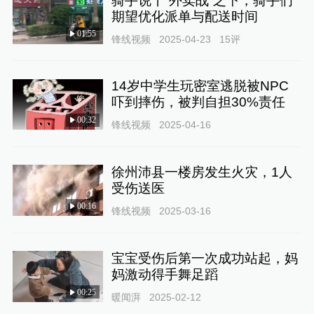
骑手说丨“外卖战”之下，骑手们
期望优化派单与配送时间
01:55
锋线视频
2025-04-23
15
评
14岁中学生玩密室逃脱被NPC
吓到摔伤，被判自担30%责任
00:32
锋线视频
2025-04-16
徐州沛县一楼房发生火灾，1人
受伤送医
00:16
锋线视频
2025-03-16
宝宝受伤后第一次成功站起，妈
妈激动得手舞足蹈
00:25
暖闻湃
2025-02-12