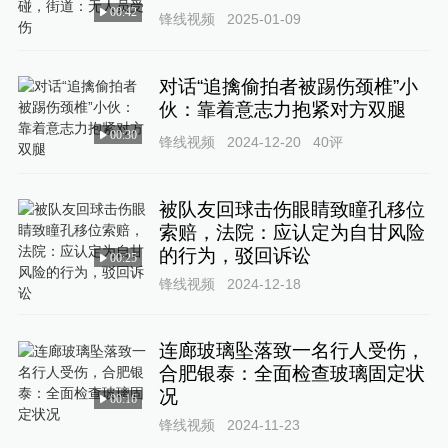
00:42
锋线视频
2025-01-09
对话“追擒偷拍者被踢伤颈椎”小
伙：靠着意志力抱紧对方双腿
00:30
锋线视频
2024-12-20
40
评
被队友回球击伤眼睛致瞳孔移位
索赔，法院：应认定为自甘风险
的行为，驳回诉讼
00:25
锋线视频
2024-12-18
连廊玻璃坠落致一名行人受伤，
合肥银泰：全面检查玻璃固定状
况
00:16
锋线视频
2024-11-23