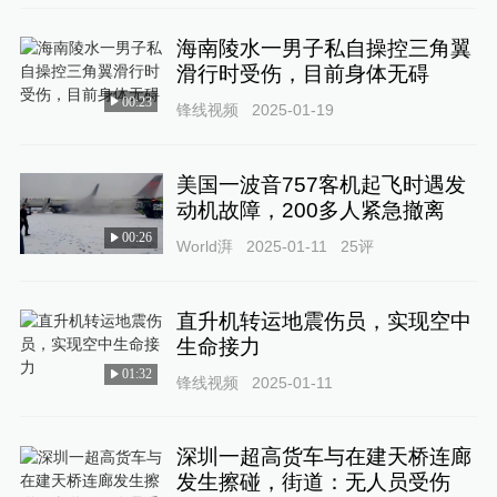
海南陵水一男子私自操控三角翼
滑行时受伤，目前身体无碍
00:23
锋线视频
2025-01-19
美国一波音757客机起飞时遇发
动机故障，200多人紧急撤离
00:26
World湃
2025-01-11
25
评
直升机转运地震伤员，实现空中
生命接力
01:32
锋线视频
2025-01-11
深圳一超高货车与在建天桥连廊
发生擦碰，街道：无人员受伤