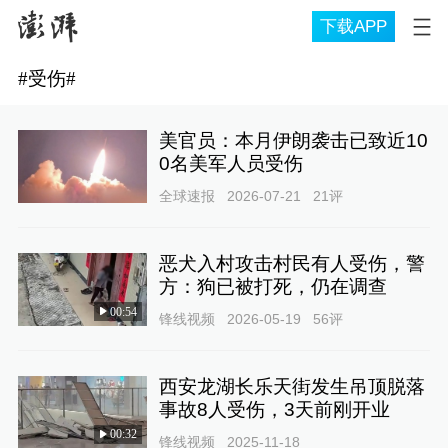
下载APP
#
受伤
#
美官员：本月伊朗袭击已致近10
0名美军人员受伤
全球速报
2026-07-21
21
评
恶犬入村攻击村民有人受伤，警
方：狗已被打死，仍在调查
00:54
锋线视频
2026-05-19
56
评
西安龙湖长乐天街发生吊顶脱落
事故8人受伤，3天前刚开业
00:32
锋线视频
2025-11-18