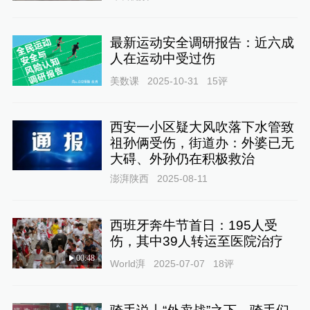
最新运动安全调研报告：近六成
人在运动中受过伤
美数课
2025-10-31
15
评
西安一小区疑大风吹落下水管致
祖孙俩受伤，街道办：外婆已无
大碍、外孙仍在积极救治
澎湃陕西
2025-08-11
西班牙奔牛节首日：195人受
伤，其中39人转运至医院治疗
00:48
World湃
2025-07-07
18
评