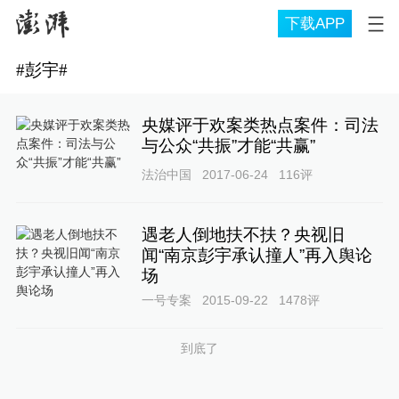
下载APP
#
彭宇
#
央媒评于欢案类热点案件：司法
与公众“共振”才能“共赢”
法治中国
2017-06-24
116
评
遇老人倒地扶不扶？央视旧
闻“南京彭宇承认撞人”再入舆论
场
一号专案
2015-09-22
1478
评
到底了