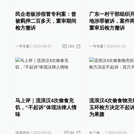
民企老板涉假冒专利案：曾
广东一村干部组织
被羁押二百多天，重审期间
地涉罪被诉，案件
检方撤诉
重审后检方撤诉
一号专案
2024-08-07
103
一号专案
2024-07-22
马上评｜流浪汉4次偷食充
流浪汉4次偷食物充
饥，“不起诉”体现法律人情
玉环检方决定不起
味
为果腹
澎湃评论
2022-03-01
40
长三角政商
2022-03-01