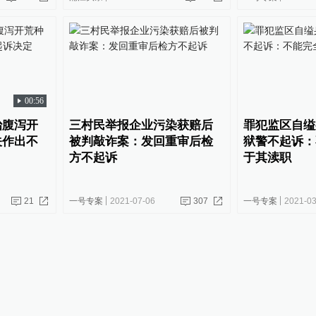
00:56
治腹泻开
三村民举报企业污染获赔后
罪犯监区自缢
关作出不
被判敲诈案：发回重审后检
狱警不起诉：
方不起诉
于其渎职
21
一号专案
2021-07-06
307
一号专案
2021-03