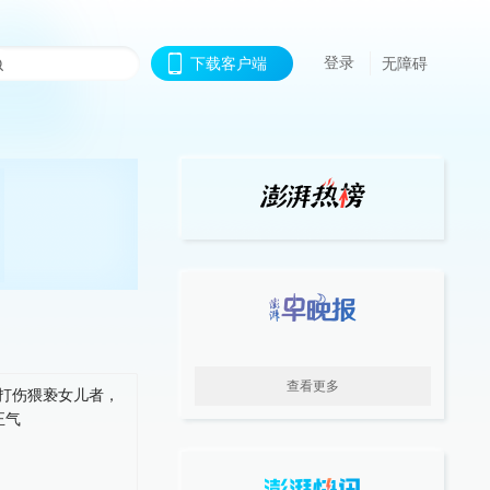
登录
下载客户端
无障碍
查看更多