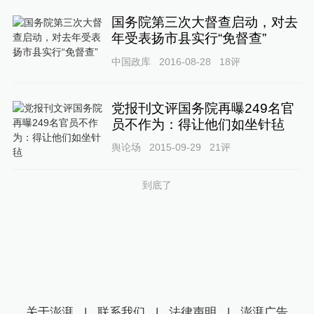
国务院第三次大督查启动，对去
年受表扬市县实行“免督查”
中国政库
2016-08-28
18
评
党报刊文评国务院再曝249名官
员不作为：得让他们如坐针毡
舆论场
2015-09-29
21
评
到底了
关于澎湃
|
联系我们
|
法律声明
|
澎湃广告