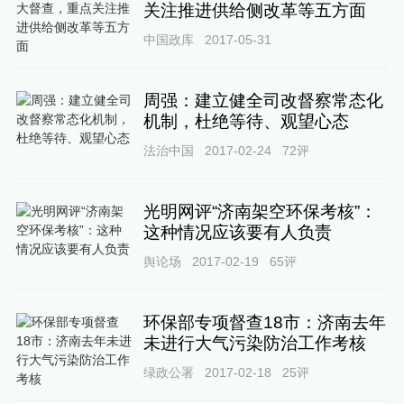
关注推进供给侧改革等五方面
中国政库
2017-05-31
周强：建立健全司改督察常态化
机制，杜绝等待、观望心态
法治中国
2017-02-24
72
评
光明网评“济南架空环保考核”：
这种情况应该要有人负责
舆论场
2017-02-19
65
评
环保部专项督查18市：济南去年
未进行大气污染防治工作考核
绿政公署
2017-02-18
25
评