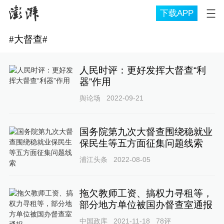
下载APP
#
大督查
#
人民时评：更好发挥大督查“利
器”作用
舆论场
2022-09-21
国务院第九次大督查围绕稳就业
保民生等五方面征集问题线索
浦江头条
2022-08-05
拖欠教师工资、搞权力寻租等，
部分地方单位被国办督查室通报
中国政库
2021-11-18
78
评