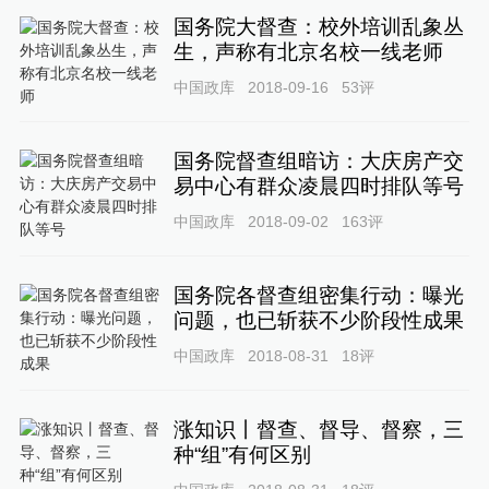
国务院大督查：校外培训乱象丛
生，声称有北京名校一线老师
中国政库
2018-09-16
53
评
国务院督查组暗访：大庆房产交
易中心有群众凌晨四时排队等号
中国政库
2018-09-02
163
评
国务院各督查组密集行动：曝光
问题，也已斩获不少阶段性成果
中国政库
2018-08-31
18
评
涨知识丨督查、督导、督察，三
种“组”有何区别