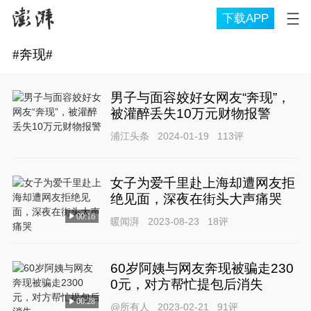
下载APP
#
奔现
#
男子与面容姣好女网友“奔现”，
被灌醉丢失10万元财物报警
浦江头条
2024-01-19
113
评
女子为爱千里赴上海却遭网友拒
绝见面，深夜在街头大声痛哭
00:16
暖闻湃
2023-08-23
18
评
60岁阿姨与网友奔现被骗走230
0元，对方帮忙提包后消失
00:28
@所有人
2023-02-21
91
评