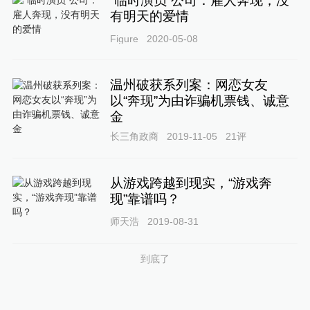
“临时演员”公司：雇人奔现，没
有明天的爱情
Figure
2020-05-08
温州破获系列案：网恋女友
以“奔现”为由诈骗机票钱、诚意
金
长三角政商
2019-11-05
21
评
从游戏跨越到现实，“游戏奔
现”靠谱吗？
师天浩
2019-08-31
到底了