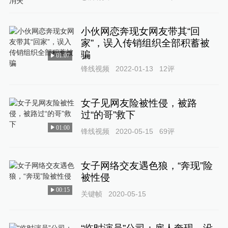
小伙网恋奔现女网友带其“回
家”，误入传销组织全部积蓄被
骗
01:07
锋线视频
2022-01-13
12
评
女子见网友险被性侵，被路
过“的哥”救下
01:00
锋线视频
2020-05-15
69
评
女子网络交友遇色狼，“奔现”险
被性侵
00:15
关键帧
2020-05-15