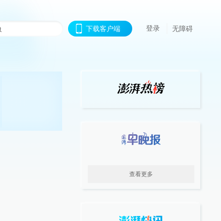
登录
下载客户端
无障碍
查看更多