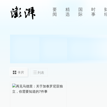
要
精
国
时
闻
选
际
事
卡片
列表