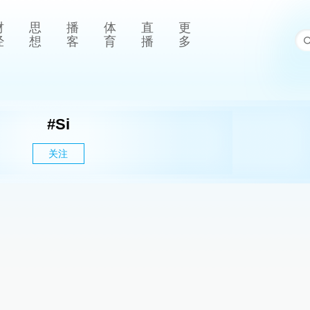
财
思
播
体
直
更
经
想
客
育
播
多
#
Si
关注