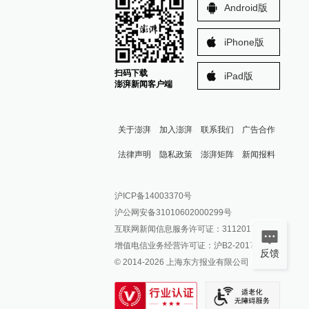
Android版
iPhone版
扫码下载
iPad版
澎湃新闻客户端
关于澎湃
加入澎湃
联系我们
广告合作
法律声明
隐私政策
澎湃矩阵
新闻报料
报料热线: 021-962866
澎湃新闻微博
沪ICP备14003370号
报料邮箱: news@thepaper.cn
澎湃新闻公众号
沪公网安备31010602000299号
澎湃新闻抖音号
互联网新闻信息服务许可证：31120170006
派生万物开放平台
增值电信业务经营许可证：沪B2-2017116
反馈
© 2014-
2026
上海东方报业有限公司
IP SHANGHAI
SIXTH TONE