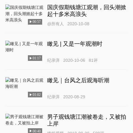
国庆假期钱塘江观潮，回头潮掀
起十多米高浪头
00:57
@所有人
2020-10-08
瞰见 | 又是一年观潮时
01:17
纪录湃
2020-10-06
81
评
瞰见｜台风之后观海听潮
01:02
纪录湃
2020-08-29
男子观钱塘江潮被卷走，又被拍
上岸
00:40