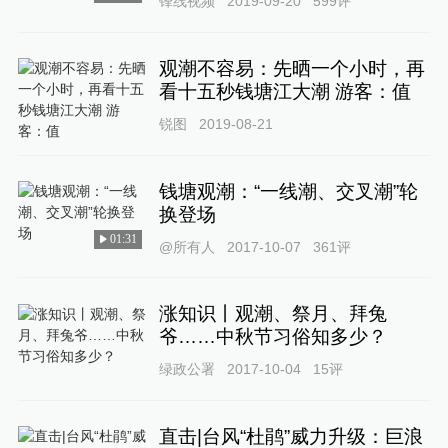
锋线视频
2019-09-20
599
评
观潮不容易：先晒一个小时，再
看十五秒钱塘江大潮 游客：值
锐图
2019-08-21
钱塘观潮：“一线潮、交叉潮”轮
换登场
01:31
@所有人
2017-10-07
361
评
涨知识丨观潮、祭月、拜兔
爷……中秋节习俗知多少？
绿政公署
2017-10-04
15
评
直击|台风“杜鹃”威力升级：巨浪