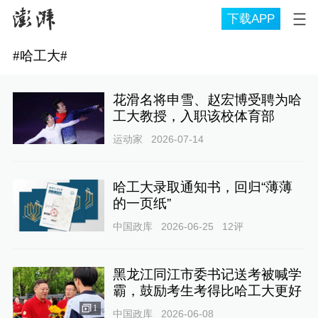
下载APP
#
哈工大
#
花滑名将申雪、赵宏博受聘为哈
工大教授，入职该校体育部
运动家
2026-07-14
哈工大录取通知书，回归“薄薄
的一页纸”
中国政库
2026-06-25
12
评
黑龙江同江市委书记送考被喊学
霸，鼓励考生考得比哈工大更好
1
中国政库
2026-06-08