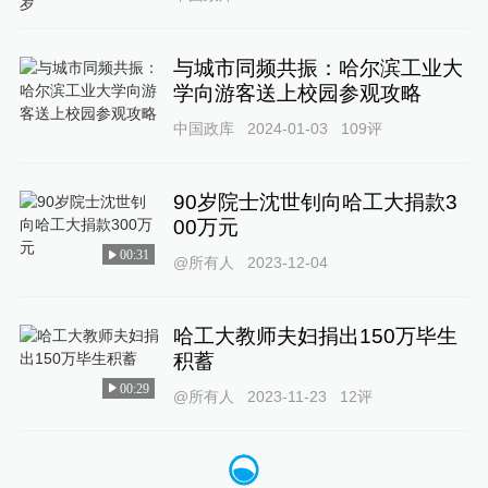
与城市同频共振：哈尔滨工业大
学向游客送上校园参观攻略
中国政库
2024-01-03
109
评
90岁院士沈世钊向哈工大捐款3
00万元
00:31
@所有人
2023-12-04
哈工大教师夫妇捐出150万毕生
积蓄
00:29
@所有人
2023-11-23
12
评