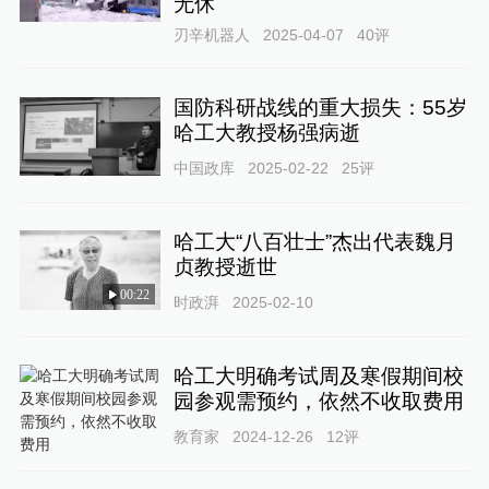
无休
刃辛机器人
2025-04-07
40
评
国防科研战线的重大损失：55岁
哈工大教授杨强病逝
中国政库
2025-02-22
25
评
哈工大“八百壮士”杰出代表魏月
贞教授逝世
00:22
时政湃
2025-02-10
哈工大明确考试周及寒假期间校
园参观需预约，依然不收取费用
教育家
2024-12-26
12
评