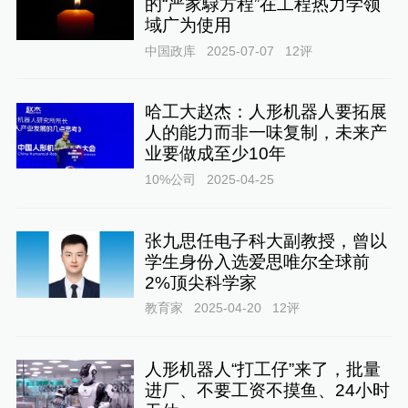
的“严家騄方程”在工程热力学领
域广为使用
中国政库
2025-07-07
12
评
哈工大赵杰：人形机器人要拓展
人的能力而非一味复制，未来产
业要做成至少10年
10%公司
2025-04-25
张九思任电子科大副教授，曾以
学生身份入选爱思唯尔全球前
2%顶尖科学家
教育家
2025-04-20
12
评
人形机器人“打工仔”来了，批量
进厂、不要工资不摸鱼、24小时