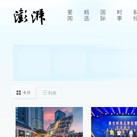
要
精
国
时
闻
选
际
事
卡片
列表