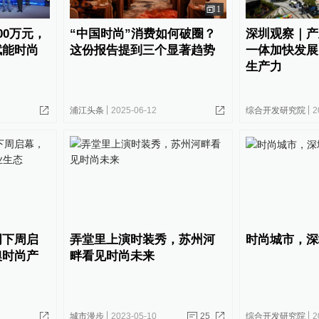
1
00万元，
“中国时尚”消费如何破圈？
深圳观察｜产
赋能时尚
这份报告提到三个显著趋势
一体加快发展
生产力
浦江头条
2025-06-12
综合开发研究院
2
周下周启
弄堂里上演时装秀，苏州河
时尚城市，深
澳时尚产
畔看见时尚未来
城市漫步
2023-05-10
25
综合开发研究院
2