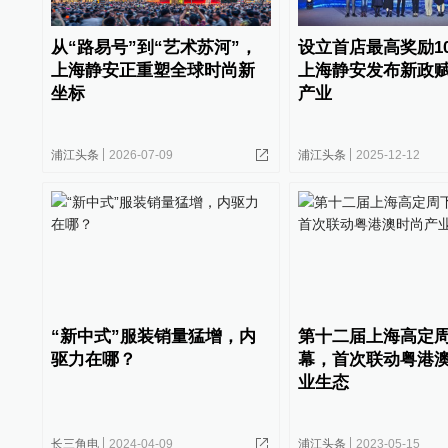
从“路易号”到“艺术苏河”，
设立首店最高奖励1
上海静安正重塑全球时尚新
上海静安发布新政
坐标
产业
浦江头条
2026-07-09
浦江头条
2025-12-12
“新中式”服装销量猛增，内
第十二届上海高定
驱力在哪？
幕，首次联动粤港
业生态
长三角电
2024-04-09
浦江头条
2023-05-15