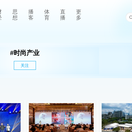
财
思
播
体
直
更
经
想
客
育
播
多
#
时尚产业
关注