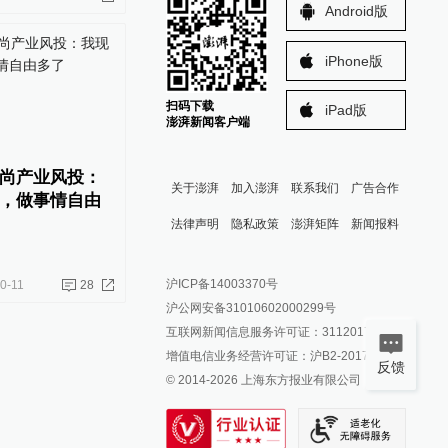
Android版
iPhone版
扫码下载
iPad版
澎湃新闻客户端
尚产业风投：
关于澎湃
加入澎湃
联系我们
广告合作
，做事情自由
法律声明
隐私政策
澎湃矩阵
新闻报料
报料热线: 021-962866
澎湃新闻微博
沪ICP备14003370号
0-11
28
报料邮箱: news@thepaper.cn
澎湃新闻公众号
沪公网安备31010602000299号
澎湃新闻抖音号
互联网新闻信息服务许可证：31120170006
派生万物开放平台
增值电信业务经营许可证：沪B2-2017116
反馈
© 2014-
2026
上海东方报业有限公司
IP SHANGHAI
SIXTH TONE