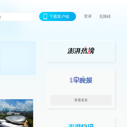
登录
下载客户端
无障碍
查看更多