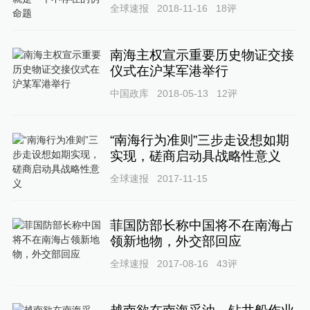
全球速报
2018-11-16
18
评
南海主权宣示重要历史物证交接
仪式在沪某军港举行
中国政库
2018-05-13
12
评
“南海行为准则”三步走设想如期
实现，磋商启动具战略性意义
全球速报
2017-11-15
菲国防部长称中国将不在南海占
领新地物，外交部回应
全球速报
2017-08-16
43
评