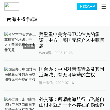
下载APP
#
南海主权争端
#
拜登重申美方保卫菲律宾的承
诺，中方：美国无权介入中菲问
题
00:19
World湃
2023-10-26
国台办：中国对南海诸岛及其附
近海域拥有无可争辩的主权
港台来信
2020-07-16
外交部：所谓南海航行与飞越自
由根本就是一个不存在的伪命题