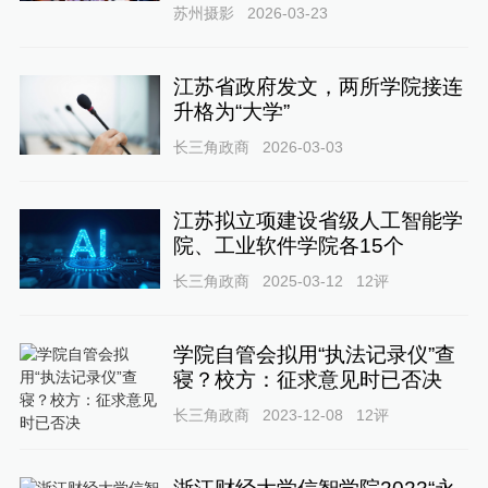
苏州摄影
2026-03-23
江苏省政府发文，两所学院接连
升格为“大学”
长三角政商
2026-03-03
江苏拟立项建设省级人工智能学
院、工业软件学院各15个
长三角政商
2025-03-12
12
评
学院自管会拟用“执法记录仪”查
寝？校方：征求意见时已否决
长三角政商
2023-12-08
12
评