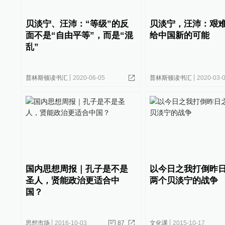
贝淡宁、汪沛：“等级”的反
贝淡宁，汪沛：艰
面不是“自由平等”，而是“混
给中国新的可能
乱”
普林斯顿读书汇
2020-06-05
普林斯顿读书汇
2020-03-
国内思想周报｜孔子是不是
以今日之我打倒昨
圣人，贤能政治更适合中
两个贝淡宁的战争
国？
思想市场
2016-10-03
87
文化课
2015-10-17