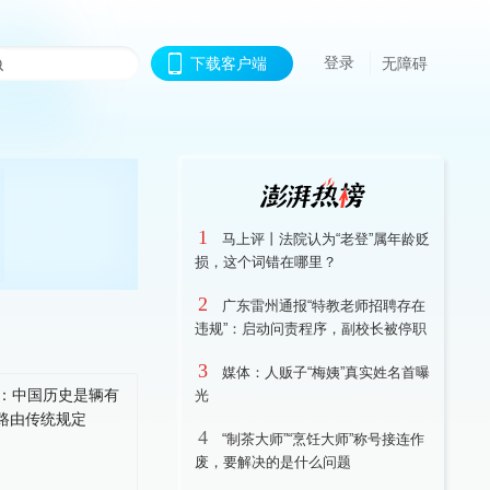
登录
下载客户端
无障碍
1
马上评丨法院认为“老登”属年龄贬
损，这个词错在哪里？
2
广东雷州通报“特教老师招聘存在
违规”：启动问责程序，副校长被停职
3
媒体：人贩子“梅姨”真实姓名首曝
光
4
“制茶大师”“烹饪大师”称号接连作
废，要解决的是什么问题