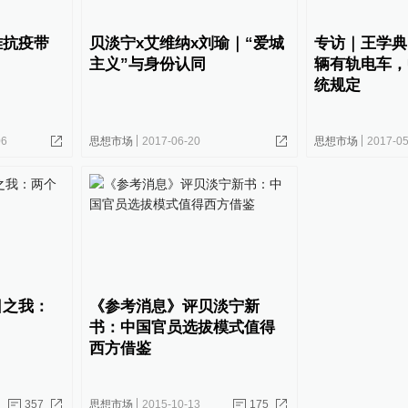
难抗疫带
贝淡宁x艾维纳x刘瑜｜“爱城
专访｜王学典
主义”与身份认同
辆有轨电车，
统规定
06
思想市场
2017-06-20
思想市场
2017-05
日之我：
《参考消息》评贝淡宁新
书：中国官员选拔模式值得
西方借鉴
357
思想市场
2015-10-13
175