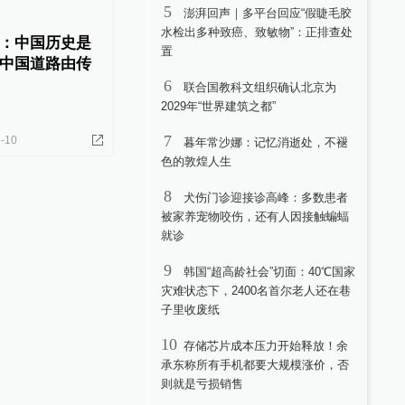
5
澎湃回声｜多平台回应“假睫毛胶
水检出多种致癌、致敏物”：正排查处
：中国历史是
置
中国道路由传
6
联合国教科文组织确认北京为
2029年“世界建筑之都”
7
-10
暮年常沙娜：记忆消逝处，不褪
色的敦煌人生
8
犬伤门诊迎接诊高峰：多数患者
被家养宠物咬伤，还有人因接触蝙蝠
就诊
9
韩国“超高龄社会”切面：40℃国家
灾难状态下，2400名首尔老人还在巷
子里收废纸
10
存储芯片成本压力开始释放！余
承东称所有手机都要大规模涨价，否
则就是亏损销售