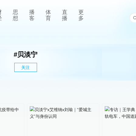
财
思
播
体
直
更
经
想
客
育
播
多
#
贝淡宁
关注