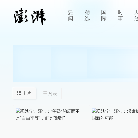
要
精
国
时
闻
选
际
事
卡片
列表